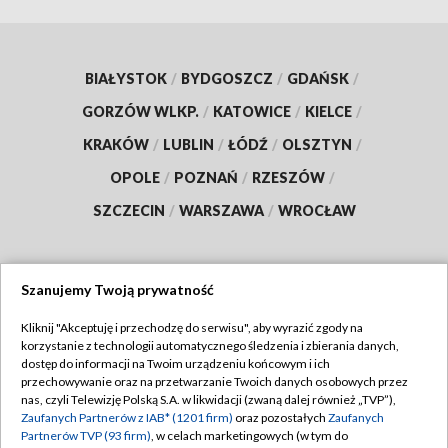
BIAŁYSTOK
/
BYDGOSZCZ
/
GDAŃSK
/
GORZÓW WLKP.
/
KATOWICE
/
KIELCE
/
KRAKÓW
/
LUBLIN
/
ŁÓDŹ
/
OLSZTYN
/
OPOLE
/
POZNAŃ
/
RZESZÓW
/
SZCZECIN
/
WARSZAWA
/
WROCŁAW
Szanujemy Twoją prywatność
Dołącz do nas:
Kliknij "Akceptuję i przechodzę do serwisu", aby wyrazić zgody na
korzystanie z technologii automatycznego śledzenia i zbierania danych,
TVP
dostęp do informacji na Twoim urządzeniu końcowym i ich
Abonament TVP
przechowywanie oraz na przetwarzanie Twoich danych osobowych przez
Regulamin TVP
nas, czyli Telewizję Polską S.A. w likwidacji (zwaną dalej również „TVP”),
Emisja w TVP
Zaufanych Partnerów z IAB* (1201 firm)
oraz pozostałych
Zaufanych
Polityka prywatności
Partnerów TVP (93 firm)
, w celach marketingowych (w tym do
Centrum informacji TVP