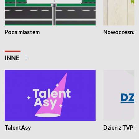
Poza miastem
Nowoczesna 
INNE
TalentAsy
Dzień z TVP3