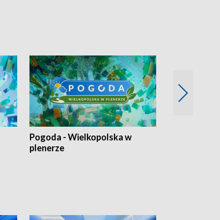
Pogoda - Wielkopolska w
Eko prognoza
plenerze