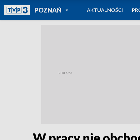
POWRÓT DO
POZNAŃ
AKTUALNOŚCI
PR
TVP REGIONY
W pracy nie obchod