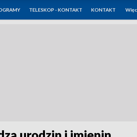
OGRAMY
TELESKOP - KONTAKT
KONTAKT
Więc
zą urodzin i imienin