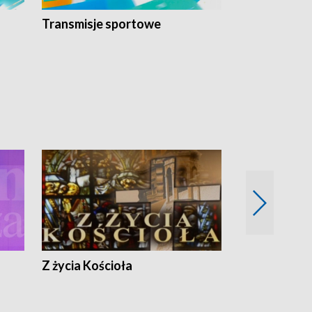
Transmisje sportowe
Reportaże s
Z życia Kościoła
Jak rozmawia