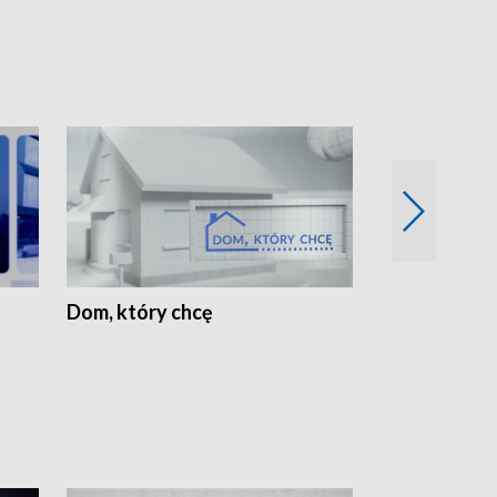
Dom, który chcę
Biznes Wielk