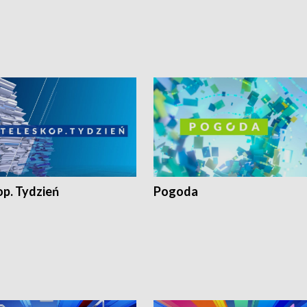
op. Tydzień
Pogoda