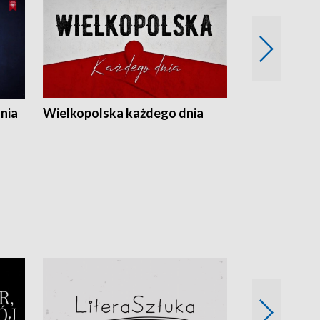
nia
Wielkopolska każdego dnia
Rozmowy z m