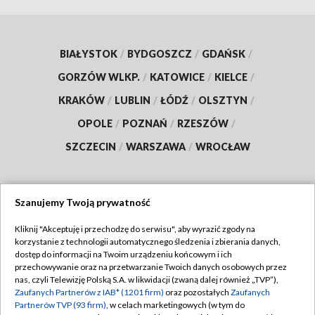
BIAŁYSTOK
/
BYDGOSZCZ
/
GDAŃSK
/
GORZÓW WLKP.
/
KATOWICE
/
KIELCE
/
KRAKÓW
/
LUBLIN
/
ŁÓDŹ
/
OLSZTYN
/
OPOLE
/
POZNAŃ
/
RZESZÓW
/
SZCZECIN
/
WARSZAWA
/
WROCŁAW
Szanujemy Twoją prywatność
Dołącz do nas:
Kliknij "Akceptuję i przechodzę do serwisu", aby wyrazić zgody na
korzystanie z technologii automatycznego śledzenia i zbierania danych,
TVP
dostęp do informacji na Twoim urządzeniu końcowym i ich
Abonament TVP
przechowywanie oraz na przetwarzanie Twoich danych osobowych przez
Regulamin TVP
nas, czyli Telewizję Polską S.A. w likwidacji (zwaną dalej również „TVP”),
Emisja w TVP
Polityka prywatności
Zaufanych Partnerów z IAB* (1201 firm)
oraz pozostałych
Zaufanych
Partnerów TVP (93 firm)
, w celach marketingowych (w tym do
Centrum informacji TVP