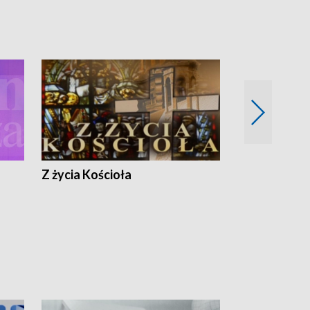
Z życia Kościoła
Jak rozmawia