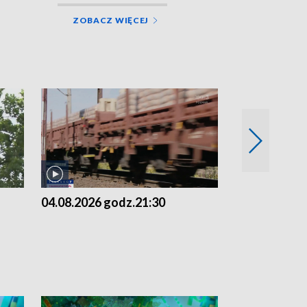
ZOBACZ WIĘCEJ
04.08.2026 godz.21:30
04.08.2026 g