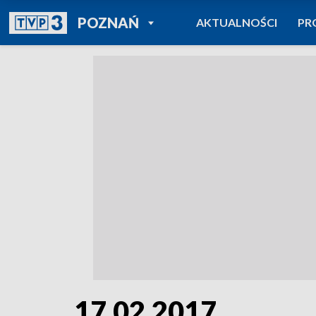
POWRÓT DO
POZNAŃ
AKTUALNOŚCI
PR
TVP REGIONY
17.02.2017