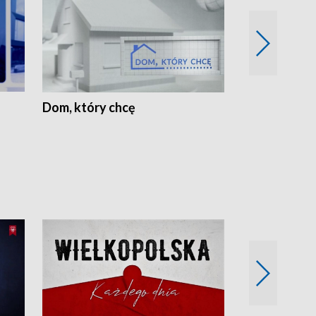
Dom, który chcę
Biznes Wielk