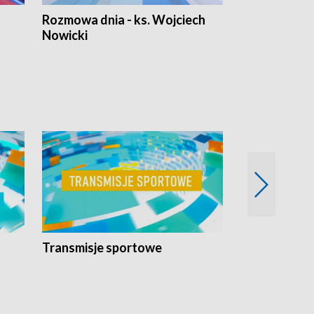
Rozmowa dnia - ks. Wojciech
Euro Fakty
Nowicki
Transmisje sportowe
Reportaże s