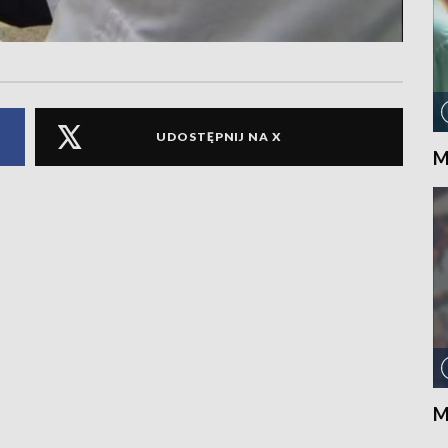
UDOSTĘPNIJ NA X
M
M