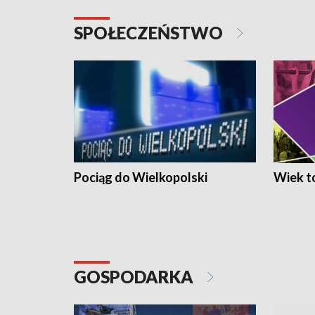
SPOŁECZEŃSTWO
Pociąg do Wielkopolski
Wiek to
GOSPODARKA