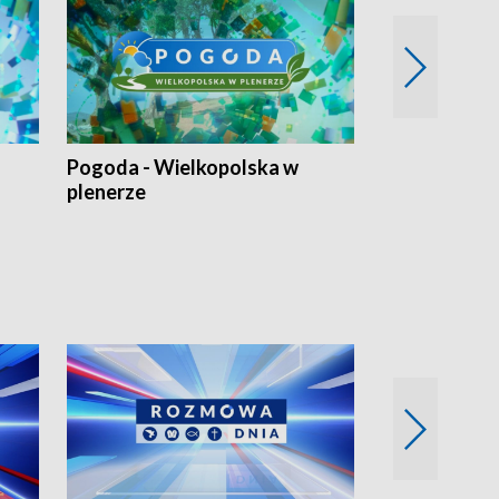
Pogoda - Wielkopolska w
Eko prognoza
plenerze