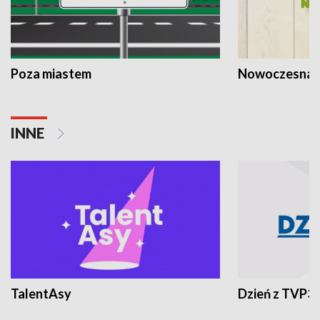
Poza miastem
Nowoczesna 
INNE
TalentAsy
Dzień z TVP3