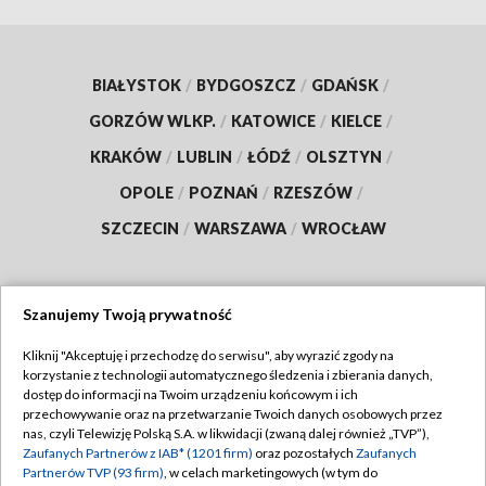
BIAŁYSTOK
/
BYDGOSZCZ
/
GDAŃSK
/
GORZÓW WLKP.
/
KATOWICE
/
KIELCE
/
KRAKÓW
/
LUBLIN
/
ŁÓDŹ
/
OLSZTYN
/
OPOLE
/
POZNAŃ
/
RZESZÓW
/
SZCZECIN
/
WARSZAWA
/
WROCŁAW
Szanujemy Twoją prywatność
Dołącz do nas:
Kliknij "Akceptuję i przechodzę do serwisu", aby wyrazić zgody na
korzystanie z technologii automatycznego śledzenia i zbierania danych,
TVP
dostęp do informacji na Twoim urządzeniu końcowym i ich
Abonament TVP
przechowywanie oraz na przetwarzanie Twoich danych osobowych przez
Regulamin TVP
nas, czyli Telewizję Polską S.A. w likwidacji (zwaną dalej również „TVP”),
Emisja w TVP
Zaufanych Partnerów z IAB* (1201 firm)
oraz pozostałych
Zaufanych
Polityka prywatności
Partnerów TVP (93 firm)
, w celach marketingowych (w tym do
Centrum informacji TVP