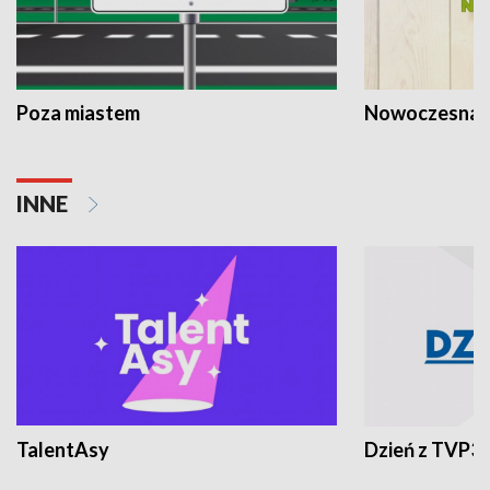
Poza miastem
Nowoczesna 
INNE
TalentAsy
Dzień z TVP3