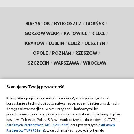
BIAŁYSTOK
/
BYDGOSZCZ
/
GDAŃSK
/
GORZÓW WLKP.
/
KATOWICE
/
KIELCE
/
KRAKÓW
/
LUBLIN
/
ŁÓDŹ
/
OLSZTYN
/
OPOLE
/
POZNAŃ
/
RZESZÓW
/
SZCZECIN
/
WARSZAWA
/
WROCŁAW
Szanujemy Twoją prywatność
Dołącz do nas:
Kliknij "Akceptuję i przechodzę do serwisu", aby wyrazić zgody na
korzystanie z technologii automatycznego śledzenia i zbierania danych,
TVP
dostęp do informacji na Twoim urządzeniu końcowym i ich
Abonament TVP
przechowywanie oraz na przetwarzanie Twoich danych osobowych przez
Regulamin TVP
nas, czyli Telewizję Polską S.A. w likwidacji (zwaną dalej również „TVP”),
Emisja w TVP
Zaufanych Partnerów z IAB* (1201 firm)
oraz pozostałych
Zaufanych
Polityka prywatności
Partnerów TVP (93 firm)
, w celach marketingowych (w tym do
Centrum informacji TVP