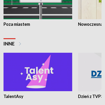
Poza miastem
Nowoczesna 
INNE
TalentAsy
Dzień z TVP3