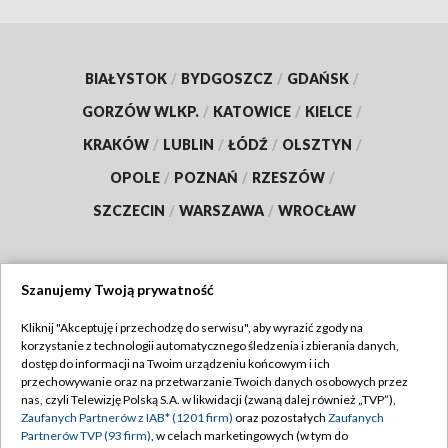
BIAŁYSTOK
/
BYDGOSZCZ
/
GDAŃSK
/
GORZÓW WLKP.
/
KATOWICE
/
KIELCE
/
KRAKÓW
/
LUBLIN
/
ŁÓDŹ
/
OLSZTYN
/
OPOLE
/
POZNAŃ
/
RZESZÓW
/
SZCZECIN
/
WARSZAWA
/
WROCŁAW
Szanujemy Twoją prywatność
Dołącz do nas:
Kliknij "Akceptuję i przechodzę do serwisu", aby wyrazić zgody na
korzystanie z technologii automatycznego śledzenia i zbierania danych,
TVP
dostęp do informacji na Twoim urządzeniu końcowym i ich
Abonament TVP
przechowywanie oraz na przetwarzanie Twoich danych osobowych przez
Regulamin TVP
nas, czyli Telewizję Polską S.A. w likwidacji (zwaną dalej również „TVP”),
Emisja w TVP
Zaufanych Partnerów z IAB* (1201 firm)
oraz pozostałych
Zaufanych
Polityka prywatności
Partnerów TVP (93 firm)
, w celach marketingowych (w tym do
Centrum informacji TVP