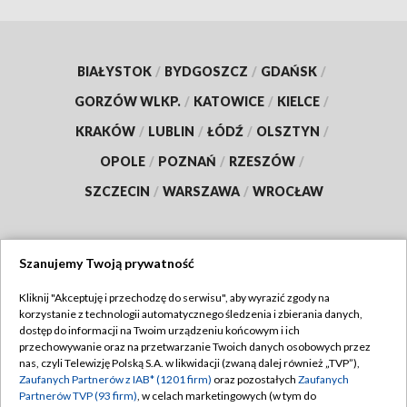
BIAŁYSTOK
/
BYDGOSZCZ
/
GDAŃSK
/
GORZÓW WLKP.
/
KATOWICE
/
KIELCE
/
KRAKÓW
/
LUBLIN
/
ŁÓDŹ
/
OLSZTYN
/
OPOLE
/
POZNAŃ
/
RZESZÓW
/
SZCZECIN
/
WARSZAWA
/
WROCŁAW
Szanujemy Twoją prywatność
Dołącz do nas:
Kliknij "Akceptuję i przechodzę do serwisu", aby wyrazić zgody na
korzystanie z technologii automatycznego śledzenia i zbierania danych,
TVP
dostęp do informacji na Twoim urządzeniu końcowym i ich
Abonament TVP
przechowywanie oraz na przetwarzanie Twoich danych osobowych przez
Regulamin TVP
nas, czyli Telewizję Polską S.A. w likwidacji (zwaną dalej również „TVP”),
Emisja w TVP
Zaufanych Partnerów z IAB* (1201 firm)
oraz pozostałych
Zaufanych
Polityka prywatności
Partnerów TVP (93 firm)
, w celach marketingowych (w tym do
Centrum informacji TVP