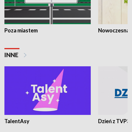
Poza miastem
Nowoczesna 
INNE
TalentAsy
Dzień z TVP3