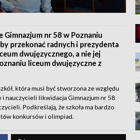
le Gimnazjum nr 58 w Poznaniu
żeby przekonać radnych i prezydenta
iceum dwujęzycznego, a nie jej
 Poznaniu liceum dwujęzyczne z
szkół, która musi być stworzona ze względu
i nauczycieli likwidacja Gimnazjum nr 58
czycieli. Podkreślają, że szkoła ma bardzo
atów konkursów i olimpiad.