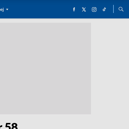
ej
r 58