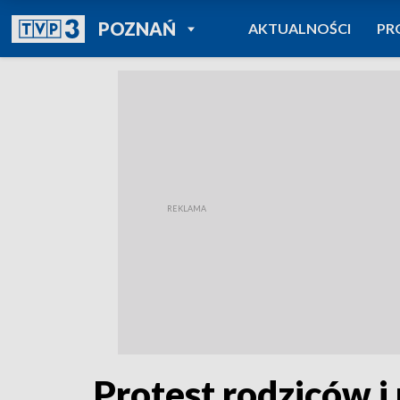
POWRÓT DO
POZNAŃ
AKTUALNOŚCI
PR
TVP REGIONY
Protest rodziców i