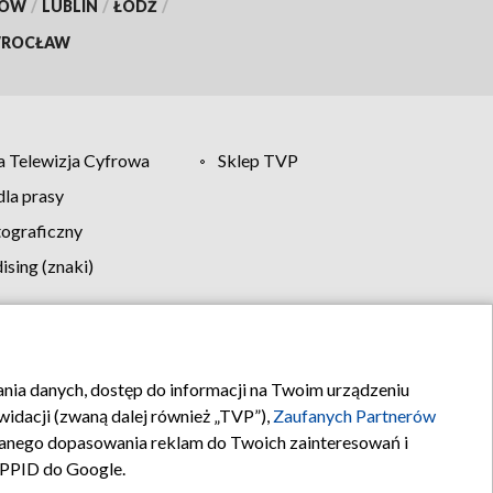
KÓW
/
LUBLIN
/
ŁÓDŹ
/
ROCŁAW
 Telewizja Cyfrowa
Sklep TVP
la prasy
tograficzny
sing (znaki)
klamy
Kontakt
rania danych, dostęp do informacji na Twoim urządzeniu
idacji (zwaną dalej również „TVP”),
Zaufanych Partnerów
anego dopasowania reklam do Twoich zainteresowań i
a PPID do Google.