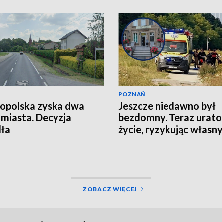
Ń
POZNAŃ
opolska zyska dwa
Jeszcze niedawno był
miasta. Decyzja
bezdomny. Teraz urat
dła
życie, ryzykując własn
ZOBACZ WIĘCEJ