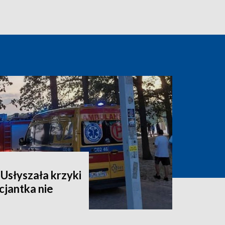
Usłyszała krzyki
cjantka nie