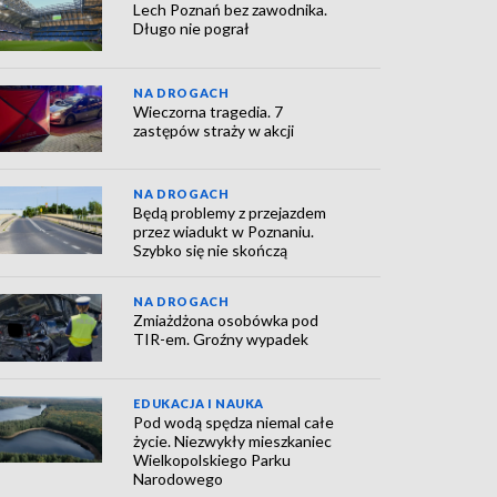
Lech Poznań bez zawodnika.
Długo nie pograł
NA DROGACH
Wieczorna tragedia. 7
zastępów straży w akcji
NA DROGACH
Będą problemy z przejazdem
przez wiadukt w Poznaniu.
Szybko się nie skończą
NA DROGACH
Zmiażdżona osobówka pod
TIR-em. Groźny wypadek
EDUKACJA I NAUKA
Pod wodą spędza niemal całe
życie. Niezwykły mieszkaniec
Wielkopolskiego Parku
Narodowego