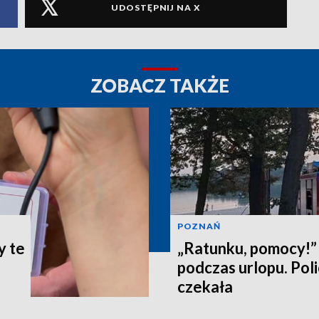
UDOSTĘPNIJ NA X
ZOBACZ TAKŻE
POZNAŃ
y te
„Ratunku, pomocy!” 
podczas urlopu. Poli
czekała