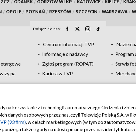
SZCZ
/
GDAŃSK
/
GORZÓW WLKP.
/
KATOWICE
/
KIELCE
/
KRA
N
/
OPOLE
/
POZNAŃ
/
RZESZÓW
/
SZCZECIN
/
WARSZAWA
/
W
Dołącz do nas:
Centrum informacji TVP
Naziemna
Informacje o nadawcy
Program d
zetargowe
Zgłoś program (ROPAT)
Serwis fo
wizyjna
Kariera w TVP
Merchandi
Polityka prywatności
Moje zgody
Pomoc
Biuro re
ody na korzystanie z technologii automatycznego śledzenia i zbie
 danych osobowych przez nas, czyli Telewizję Polską S.A. w likw
VP (93 firm)
, w celach marketingowych (w tym do zautomatyzow
 poniżej, a także zgody na udostępnianie przez nas identyfikator