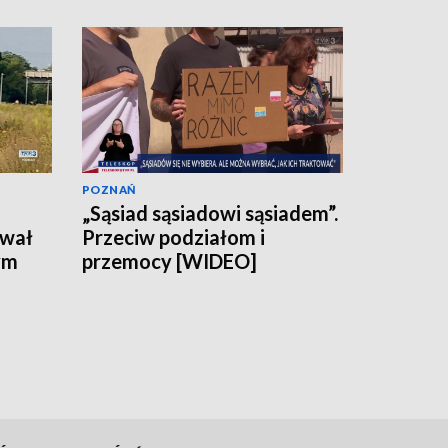
POZNAŃ
„Sąsiad sąsiadowi sąsiadem”.
ował
Przeciw podziałom i
ym
przemocy [WIDEO]