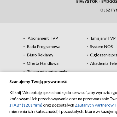
BIAŁYSTOK
/
BYDGO
OLSZTY
Abonament TVP
Emisja w TVP
Rada Programowa
System NOS
Biuro Reklamy
Ogłoszenie pr
Oferta Handlowa
Akademia Tele
Telegazeta ogłoszenia
Szanujemy Twoją prywatność
Regulamin TVP
Kliknij "Akceptuję i przechodzę do serwisu", aby wyrazić zg
końcowym i ich przechowywanie oraz na przetwarzanie Twoich
z IAB* (1201 firm)
oraz pozostałych
Zaufanych Partnerów T
mierzenia ich skuteczności) i pozostałych, które wskazujemy