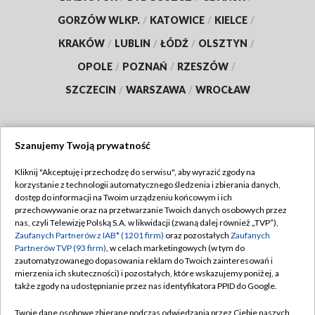
GORZÓW WLKP.
/
KATOWICE
/
KIELCE
/
KRAKÓW
/
LUBLIN
/
ŁÓDŹ
/
OLSZTYN
/
OPOLE
/
POZNAŃ
/
RZESZÓW
/
SZCZECIN
/
WARSZAWA
/
WROCŁAW
Szanujemy Twoją prywatność
Dołącz do nas:
Kliknij "Akceptuję i przechodzę do serwisu", aby wyrazić zgody na
korzystanie z technologii automatycznego śledzenia i zbierania danych,
TVP
dostęp do informacji na Twoim urządzeniu końcowym i ich
Abonament TVP
przechowywanie oraz na przetwarzanie Twoich danych osobowych przez
Regulamin TVP
nas, czyli Telewizję Polską S.A. w likwidacji (zwaną dalej również „TVP”),
Emisja w TVP
Zaufanych Partnerów z IAB* (1201 firm)
oraz pozostałych
Zaufanych
Polityka prywatności
Partnerów TVP (93 firm)
, w celach marketingowych (w tym do
Centrum informacji TVP
Moje zgody
zautomatyzowanego dopasowania reklam do Twoich zainteresowań i
mierzenia ich skuteczności) i pozostałych, które wskazujemy poniżej, a
Naziemna Telewizja Cyfrowa
Pomoc
także zgody na udostępnianie przez nas identyfikatora PPID do Google.
Sklep TVP
Biuro reklamy
Twoje dane osobowe zbierane podczas odwiedzania przez Ciebie naszych