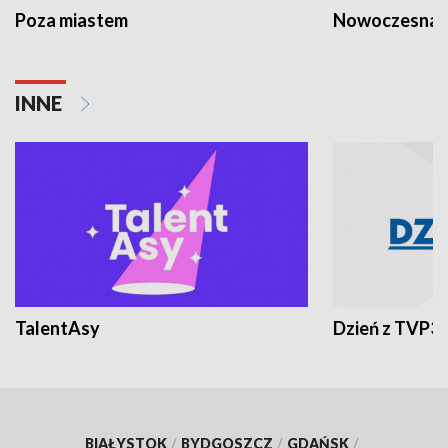
Poza miastem
Nowoczesna 
INNE
TalentAsy
Dzień z TVP3
BIAŁYSTOK
/
BYDGOSZCZ
/
GDAŃSK
/