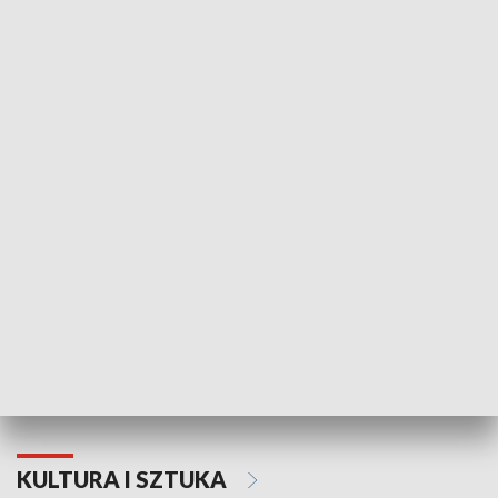
HISTORIA
70. rocznica Powstania
Narodowy Dzi
Poznańskiego Czerwca 1956 roku
Powstania Wi
KULTURA I SZTUKA