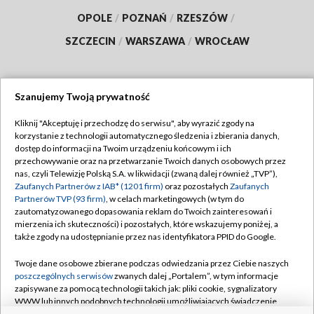
OPOLE
/
POZNAŃ
/
RZESZÓW
/
SZCZECIN
/
WARSZAWA
/
WROCŁAW
Szanujemy Twoją prywatność
Dołącz do nas:
Kliknij "Akceptuję i przechodzę do serwisu", aby wyrazić zgody na
korzystanie z technologii automatycznego śledzenia i zbierania danych,
TVP
dostęp do informacji na Twoim urządzeniu końcowym i ich
Abonament TVP
przechowywanie oraz na przetwarzanie Twoich danych osobowych przez
Regulamin TVP
nas, czyli Telewizję Polską S.A. w likwidacji (zwaną dalej również „TVP”),
Emisja w TVP
Zaufanych Partnerów z IAB* (1201 firm)
Polityka prywatności
oraz pozostałych
Zaufanych
Partnerów TVP (93 firm)
, w celach marketingowych (w tym do
Centrum informacji TVP
Moje zgody
zautomatyzowanego dopasowania reklam do Twoich zainteresowań i
mierzenia ich skuteczności) i pozostałych, które wskazujemy poniżej, a
Naziemna Telewizja Cyfrowa
Pomoc
także zgody na udostępnianie przez nas identyfikatora PPID do Google.
Sklep TVP
Biuro reklamy
Twoje dane osobowe zbierane podczas odwiedzania przez Ciebie naszych
Rada Programowa
poszczególnych serwisów
zwanych dalej „Portalem”, w tym informacje
Kontakt
zapisywane za pomocą technologii takich jak: pliki cookie, sygnalizatory
System NOS
WWW lub innych podobnych technologii umożliwiających świadczenie
dopasowanych i bezpiecznych usług, personalizację treści oraz reklam,