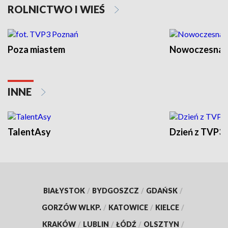
ROLNICTWO I WIEŚ
Poza miastem
Nowoczesna 
INNE
TalentAsy
Dzień z TVP3
BIAŁYSTOK
/
BYDGOSZCZ
/
GDAŃSK
/
GORZÓW WLKP.
/
KATOWICE
/
KIELCE
/
KRAKÓW
/
LUBLIN
/
ŁÓDŹ
/
OLSZTYN
/