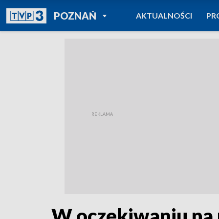
POWRÓT DO
POZNAŃ
AKTUALNOŚCI
PR
TVP REGIONY
W oczekiwaniu na 