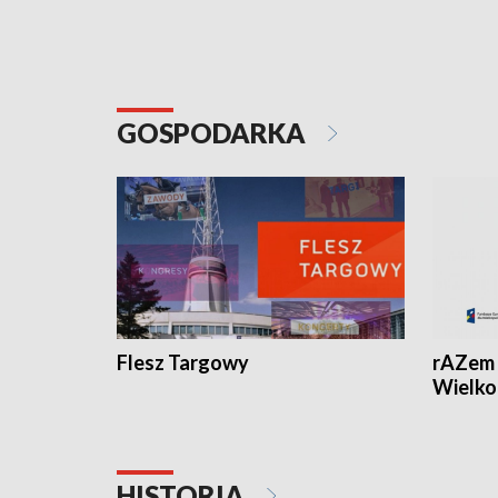
GOSPODARKA
Flesz Targowy
rAZem 
Wielko
HISTORIA