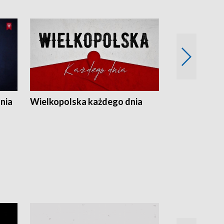
nia
Wielkopolska każdego dnia
Rozmowy z m