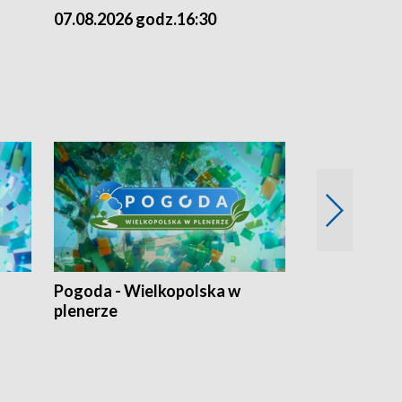
07.08.2026 godz.16:30
07.08.2026 g
Pogoda - Wielkopolska w
Eko prognoza
plenerze