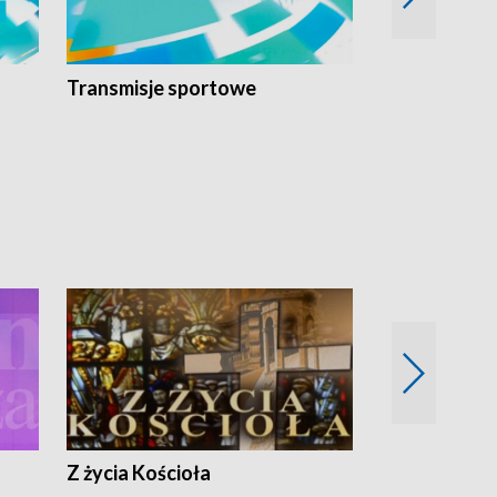
Transmisje sportowe
Reportaże s
Z życia Kościoła
Jak rozmawia