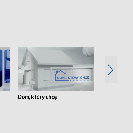
Dom, który chcę
Biznes Wielk