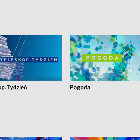
op. Tydzień
Pogoda