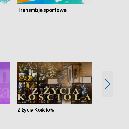
Transmisje sportowe
Reportaże s
Z życia Kościoła
Jak rozmawia