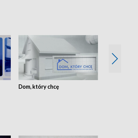
Dom, który chcę
Biznes Wielk