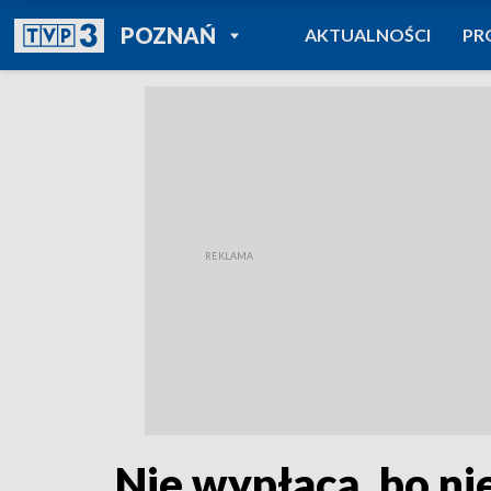
POWRÓT DO
POZNAŃ
AKTUALNOŚCI
PR
TVP REGIONY
Nie wypłacą, bo ni