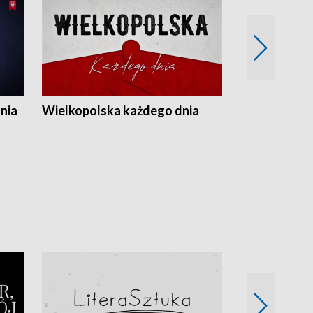
nia
Wielkopolska każdego dnia
Rozmowy z m