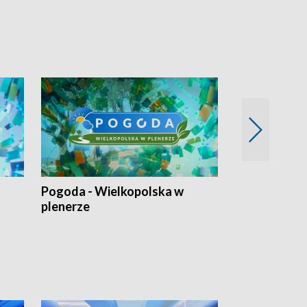
Pogoda - Wielkopolska w
Eko prognoza
plenerze