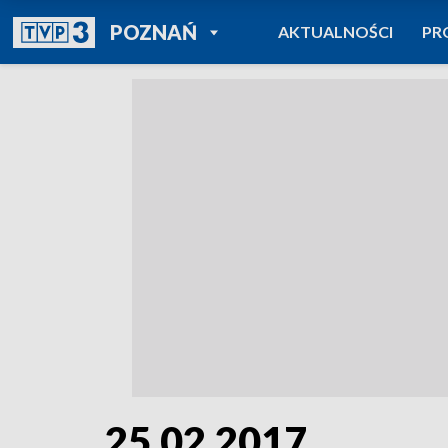
POWRÓT DO
POZNAŃ
AKTUALNOŚCI
PR
TVP REGIONY
25.02.2017