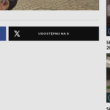
UDOSTĘPNIJ NA X
S
2
S