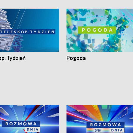
op. Tydzień
Pogoda