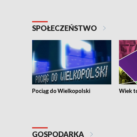
SPOŁECZEŃSTWO
Pociąg do Wielkopolski
Wiek to
GOSPODARKA