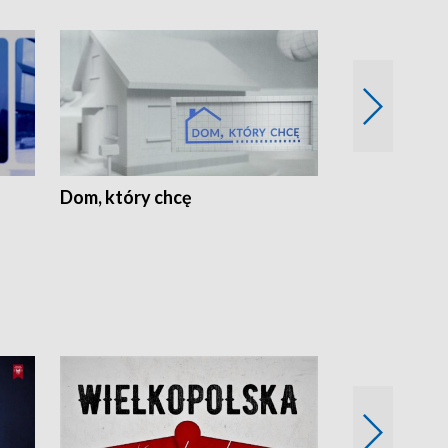
Dom, który chcę
Biznes Wielk