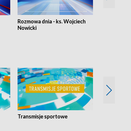
Rozmowa dnia - ks. Wojciech
Euro Fakty
Nowicki
Transmisje sportowe
Reportaże s