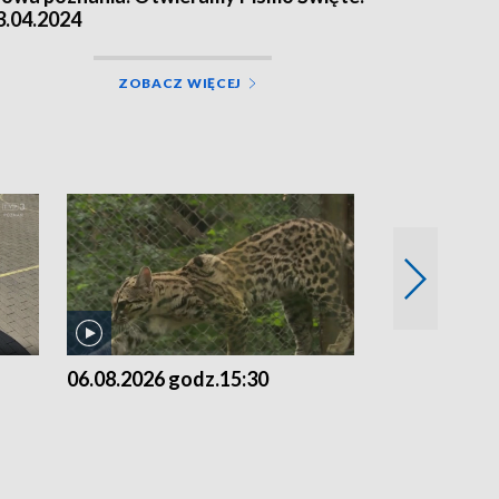
3.04.2024
ZOBACZ WIĘCEJ
06.08.2026 godz.15:30
05.08.2026 g