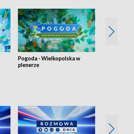
Pogoda - Wielkopolska w
Eko prognoza
plenerze