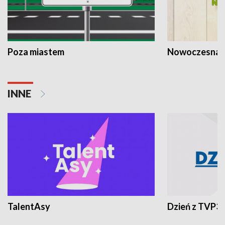
Poza miastem
Nowoczesna 
INNE
TalentAsy
Dzień z TVP3