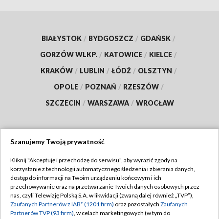
BIAŁYSTOK
/
BYDGOSZCZ
/
GDAŃSK
/
GORZÓW WLKP.
/
KATOWICE
/
KIELCE
/
KRAKÓW
/
LUBLIN
/
ŁÓDŹ
/
OLSZTYN
/
OPOLE
/
POZNAŃ
/
RZESZÓW
/
SZCZECIN
/
WARSZAWA
/
WROCŁAW
Szanujemy Twoją prywatność
Dołącz do nas:
Kliknij "Akceptuję i przechodzę do serwisu", aby wyrazić zgody na
korzystanie z technologii automatycznego śledzenia i zbierania danych,
TVP
dostęp do informacji na Twoim urządzeniu końcowym i ich
Abonament TVP
przechowywanie oraz na przetwarzanie Twoich danych osobowych przez
Regulamin TVP
nas, czyli Telewizję Polską S.A. w likwidacji (zwaną dalej również „TVP”),
Emisja w TVP
Zaufanych Partnerów z IAB* (1201 firm)
oraz pozostałych
Zaufanych
Polityka prywatności
Partnerów TVP (93 firm)
, w celach marketingowych (w tym do
Centrum informacji TVP