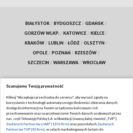
BIAŁYSTOK
/
BYDGOSZCZ
/
GDAŃSK
/
GORZÓW WLKP.
/
KATOWICE
/
KIELCE
/
KRAKÓW
/
LUBLIN
/
ŁÓDŹ
/
OLSZTYN
/
OPOLE
/
POZNAŃ
/
RZESZÓW
/
SZCZECIN
/
WARSZAWA
/
WROCŁAW
Szanujemy Twoją prywatność
Dołącz do nas:
Kliknij "Akceptuję i przechodzę do serwisu", aby wyrazić zgody na
korzystanie z technologii automatycznego śledzenia i zbierania danych,
TVP
dostęp do informacji na Twoim urządzeniu końcowym i ich
Abonament TVP
przechowywanie oraz na przetwarzanie Twoich danych osobowych przez
Regulamin TVP
nas, czyli Telewizję Polską S.A. w likwidacji (zwaną dalej również „TVP”),
Emisja w TVP
Zaufanych Partnerów z IAB* (1201 firm)
oraz pozostałych
Zaufanych
Polityka prywatności
Partnerów TVP (93 firm)
, w celach marketingowych (w tym do
Centrum informacji TVP