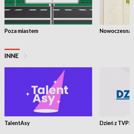
Poza miastem
Nowoczesna 
INNE
TalentAsy
Dzień z TVP3