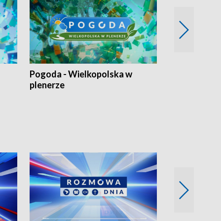
Pogoda - Wielkopolska w
Eko prognoza
plenerze