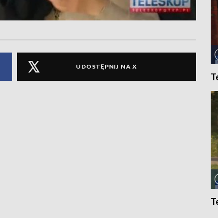
UDOSTĘPNIJ NA X
T
T