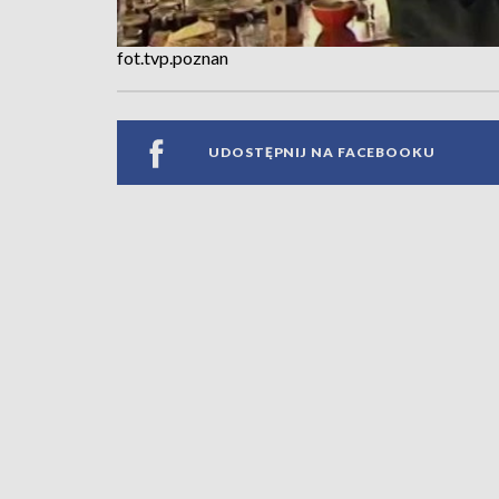
fot.tvp.poznan
UDOSTĘPNIJ NA FACEBOOKU