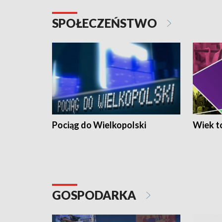
SPOŁECZEŃSTWO
Pociąg do Wielkopolski
Wiek to
GOSPODARKA