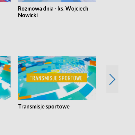
Rozmowa dnia - ks. Wojciech
Euro Fakty
Nowicki
Transmisje sportowe
Reportaże s