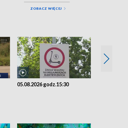
ZOBACZ WIĘCEJ
05.08.2026 godz.15:30
04.08.2026 g