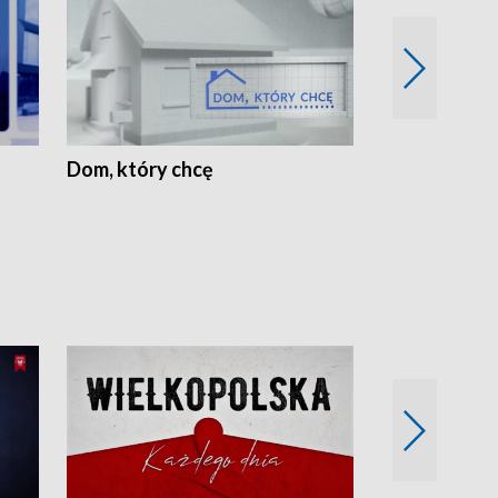
Dom, który chcę
Biznes Wielk