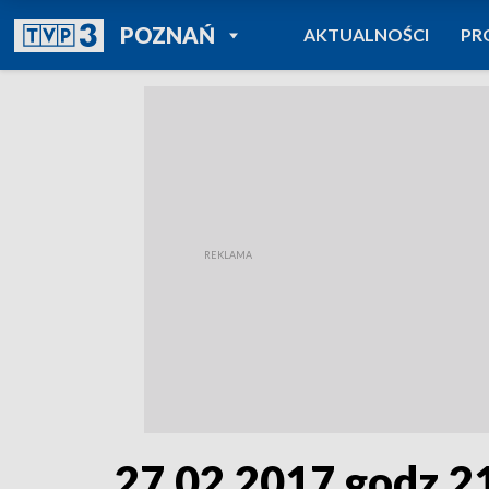
POWRÓT DO
POZNAŃ
AKTUALNOŚCI
PR
TVP REGIONY
27.02.2017 godz.2