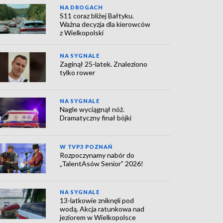
NA DROGACH
S11 coraz bliżej Bałtyku.
Ważna decyzja dla kierowców
z Wielkopolski
NA SYGNALE
Zaginął 25-latek. Znaleziono
tylko rower
NA SYGNALE
Nagle wyciągnął nóż.
Dramatyczny finał bójki
W TVP3 POZNAŃ
Rozpoczynamy nabór do
„TalentAsów Senior” 2026!
NA SYGNALE
13-latkowie zniknęli pod
wodą. Akcja ratunkowa nad
jeziorem w Wielkopolsce