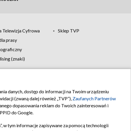
 Telewizja Cyfrowa
Sklep TVP
la prasy
tograficzny
sing (znaki)
klamy
Kontakt
rania danych, dostęp do informacji na Twoim urządzeniu
idacji (zwaną dalej również „TVP”),
Zaufanych Partnerów
anego dopasowania reklam do Twoich zainteresowań i
a PPID do Google.
”, w tym informacje zapisywane za pomocą technologii