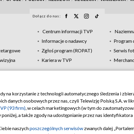
Dołącz do nas:
Centrum informacji TVP
Naziemna
Informacje o nadawcy
Program d
zetargowe
Zgłoś program (ROPAT)
Serwis fo
wizyjna
Kariera w TVP
Merchandi
Polityka prywatności
Moje zgody
Pomoc
Biuro re
ody na korzystanie z technologii automatycznego śledzenia i zbie
 danych osobowych przez nas, czyli Telewizję Polską S.A. w likw
VP (93 firm)
, w celach marketingowych (w tym do zautomatyzow
 poniżej, a także zgody na udostępnianie przez nas identyfikator
Ciebie naszych
poszczególnych serwisów
zwanych dalej „Portalem