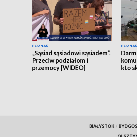
POZNAŃ
POZNA
„Sąsiad sąsiadowi sąsiadem”.
Darm
Przeciw podziałom i
komun
przemocy [WIDEO]
kto s
BIAŁYSTOK
/
BYDGO
OLSZTY