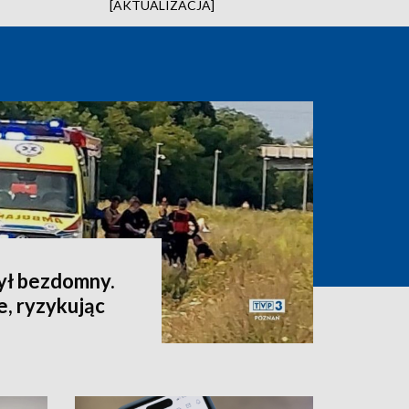
[AKTUALIZACJA]
ył bezdomny.
e, ryzykując