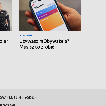
POZNAŃ
ział
Używasz mObywatela?
Musisz to zrobić
KÓW
/
LUBLIN
/
ŁÓDŹ
/
ROCŁAW