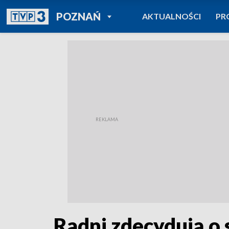
POWRÓT DO
POZNAŃ
AKTUALNOŚCI
PR
TVP REGIONY
Radni zdecydują o s