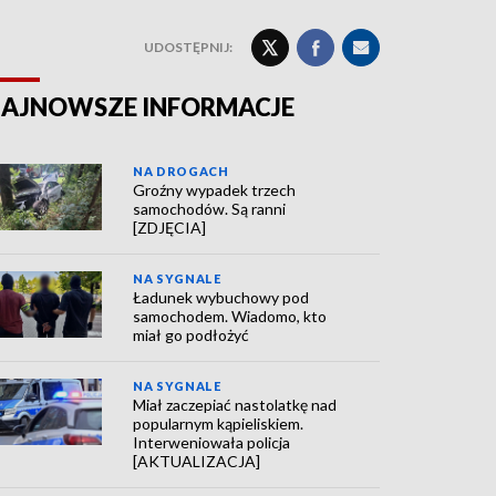
UDOSTĘPNIJ:
AJNOWSZE INFORMACJE
NA DROGACH
Groźny wypadek trzech
samochodów. Są ranni
[ZDJĘCIA]
NA SYGNALE
Ładunek wybuchowy pod
samochodem. Wiadomo, kto
miał go podłożyć
NA SYGNALE
Miał zaczepiać nastolatkę nad
popularnym kąpieliskiem.
Interweniowała policja
[AKTUALIZACJA]