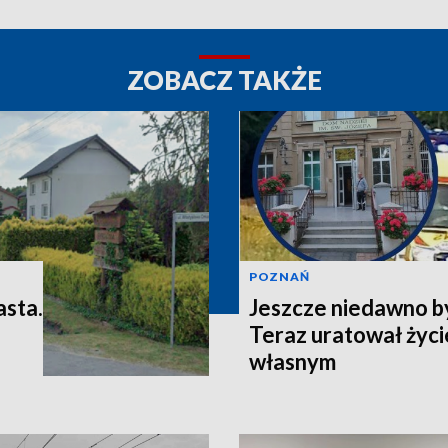
ZOBACZ TAKŻE
POZNAŃ
asta.
Jeszcze niedawno b
Teraz uratował życi
własnym