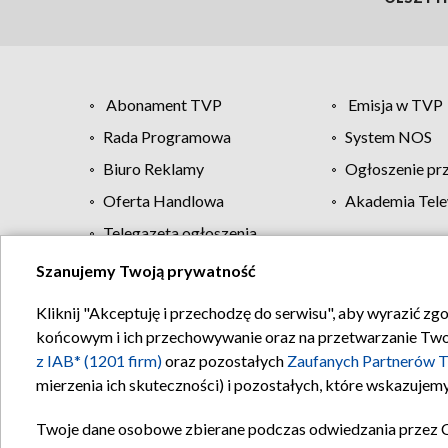
Abonament TVP
Emisja w TVP
Rada Programowa
System NOS
Biuro Reklamy
Ogłoszenie pr
Oferta Handlowa
Akademia Tele
Telegazeta ogłoszenia
Szanujemy Twoją prywatność
Regulamin TVP
Kliknij "Akceptuję i przechodzę do serwisu", aby wyrazić zg
końcowym i ich przechowywanie oraz na przetwarzanie Twoich
z IAB* (1201 firm)
oraz pozostałych
Zaufanych Partnerów T
mierzenia ich skuteczności) i pozostałych, które wskazujemy
Twoje dane osobowe zbierane podczas odwiedzania przez 