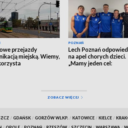
Ń
POZNAŃ
owe przejazdy
Lech Poznań odpowied
ikacją miejską. Wiemy,
na apel chorych dzieci.
korzysta
„Mamy jeden cel:
wygrywanie”
ZOBACZ WIĘCEJ
SZCZ
/
GDAŃSK
/
GORZÓW WLKP.
/
KATOWICE
/
KIELCE
/
KRA
N
/
OPOLE
/
POZNAŃ
/
RZESZÓW
/
SZCZECIN
/
WARSZAWA
/
W