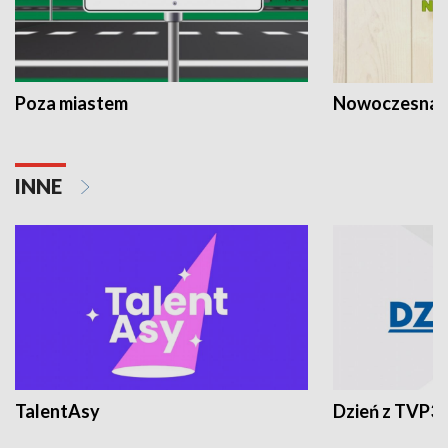
Poza miastem
Nowoczesna 
INNE
TalentAsy
Dzień z TVP3