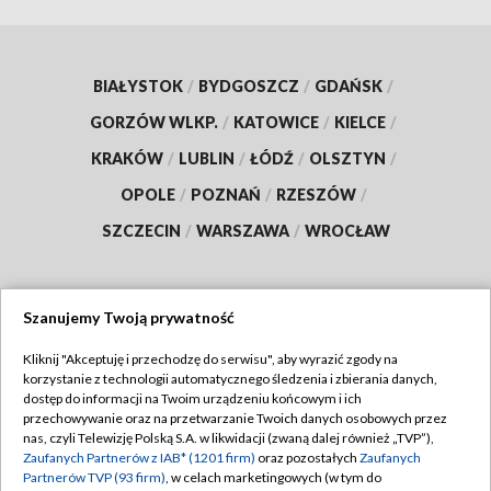
BIAŁYSTOK
/
BYDGOSZCZ
/
GDAŃSK
/
GORZÓW WLKP.
/
KATOWICE
/
KIELCE
/
KRAKÓW
/
LUBLIN
/
ŁÓDŹ
/
OLSZTYN
/
OPOLE
/
POZNAŃ
/
RZESZÓW
/
SZCZECIN
/
WARSZAWA
/
WROCŁAW
Szanujemy Twoją prywatność
Dołącz do nas:
Kliknij "Akceptuję i przechodzę do serwisu", aby wyrazić zgody na
korzystanie z technologii automatycznego śledzenia i zbierania danych,
TVP
dostęp do informacji na Twoim urządzeniu końcowym i ich
Abonament TVP
przechowywanie oraz na przetwarzanie Twoich danych osobowych przez
Regulamin TVP
nas, czyli Telewizję Polską S.A. w likwidacji (zwaną dalej również „TVP”),
Emisja w TVP
Zaufanych Partnerów z IAB* (1201 firm)
oraz pozostałych
Zaufanych
Polityka prywatności
Partnerów TVP (93 firm)
, w celach marketingowych (w tym do
Centrum informacji TVP