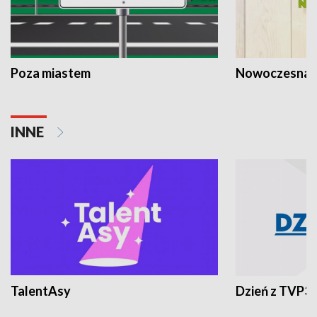
Poza miastem
Nowoczesna 
INNE
TalentAsy
Dzień z TVP3