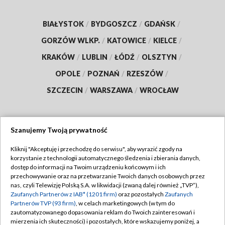
BIAŁYSTOK
/
BYDGOSZCZ
/
GDAŃSK
/
GORZÓW WLKP.
/
KATOWICE
/
KIELCE
/
KRAKÓW
/
LUBLIN
/
ŁÓDŹ
/
OLSZTYN
/
OPOLE
/
POZNAŃ
/
RZESZÓW
/
SZCZECIN
/
WARSZAWA
/
WROCŁAW
Szanujemy Twoją prywatność
Dołącz do nas:
Kliknij "Akceptuję i przechodzę do serwisu", aby wyrazić zgody na
korzystanie z technologii automatycznego śledzenia i zbierania danych,
TVP
dostęp do informacji na Twoim urządzeniu końcowym i ich
Abonament TVP
przechowywanie oraz na przetwarzanie Twoich danych osobowych przez
Regulamin TVP
nas, czyli Telewizję Polską S.A. w likwidacji (zwaną dalej również „TVP”),
Emisja w TVP
Polityka prywatności
Zaufanych Partnerów z IAB* (1201 firm)
oraz pozostałych
Zaufanych
Partnerów TVP (93 firm)
, w celach marketingowych (w tym do
Centrum informacji TVP
Moje zgody
zautomatyzowanego dopasowania reklam do Twoich zainteresowań i
mierzenia ich skuteczności) i pozostałych, które wskazujemy poniżej, a
Naziemna Telewizja Cyfrowa