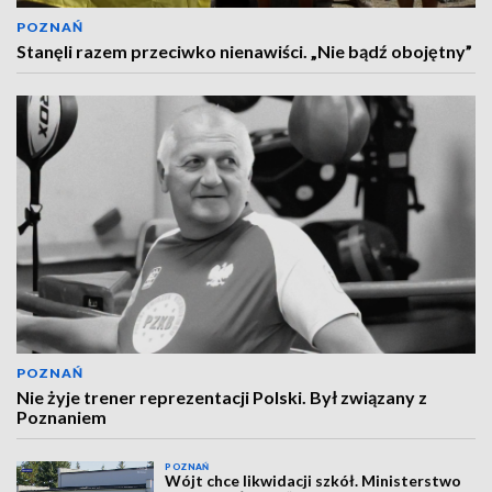
POZNAŃ
Stanęli razem przeciwko nienawiści. „Nie bądź obojętny”
POZNAŃ
Nie żyje trener reprezentacji Polski. Był związany z
Poznaniem
POZNAŃ
Wójt chce likwidacji szkół. Ministerstwo