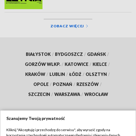
ZOBACZ WIĘCEJ
BIAŁYSTOK
/
BYDGOSZCZ
/
GDAŃSK
/
GORZÓW WLKP.
/
KATOWICE
/
KIELCE
/
KRAKÓW
/
LUBLIN
/
ŁÓDŹ
/
OLSZTYN
/
OPOLE
/
POZNAŃ
/
RZESZÓW
/
SZCZECIN
/
WARSZAWA
/
WROCŁAW
Szanujemy Twoją prywatność
Dołącz do nas:
Kliknij "Akceptuję i przechodzę do serwisu", aby wyrazić zgody na
korzystanie z technologii automatycznego śledzenia i zbierania danych,