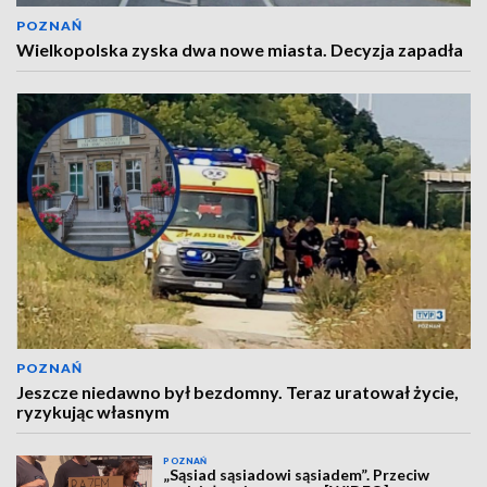
POZNAŃ
Wielkopolska zyska dwa nowe miasta. Decyzja zapadła
POZNAŃ
Jeszcze niedawno był bezdomny. Teraz uratował życie,
ryzykując własnym
POZNAŃ
„Sąsiad sąsiadowi sąsiadem”. Przeciw