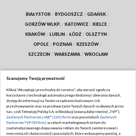
BIAŁYSTOK
/
BYDGOSZCZ
/
GDAŃSK
/
GORZÓW WLKP.
/
KATOWICE
/
KIELCE
/
KRAKÓW
/
LUBLIN
/
ŁÓDŹ
/
OLSZTYN
/
OPOLE
/
POZNAŃ
/
RZESZÓW
/
SZCZECIN
/
WARSZAWA
/
WROCŁAW
Szanujemy Twoją prywatność
Dołącz do nas:
Kliknij "Akceptuję i przechodzę do serwisu", aby wyrazić zgody na
korzystanie z technologii automatycznego śledzenia i zbierania danych,
TVP
dostęp do informacji na Twoim urządzeniu końcowym i ich
Abonament TVP
przechowywanie oraz na przetwarzanie Twoich danych osobowych przez
Regulamin TVP
nas, czyli Telewizję Polską S.A. w likwidacji (zwaną dalej również „TVP”),
Emisja w TVP
Polityka prywatności
Zaufanych Partnerów z IAB* (1201 firm)
oraz pozostałych
Zaufanych
Partnerów TVP (93 firm)
, w celach marketingowych (w tym do
Centrum informacji TVP
Moje zgody
zautomatyzowanego dopasowania reklam do Twoich zainteresowań i
mierzenia ich skuteczności) i pozostałych, które wskazujemy poniżej, a
Naziemna Telewizja Cyfrowa