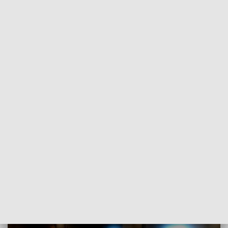
POWRÓT DO
POZNAŃ
TVP REGIONY
Premie na restrukturyzację małych
gospodarstw
2017-03-03
Redakcja Teleskopu