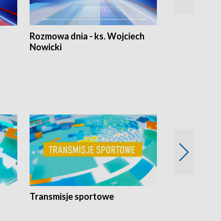
Rozmowa dnia - ks. Wojciech
Euro Fakty
Nowicki
Transmisje sportowe
Reportaże s