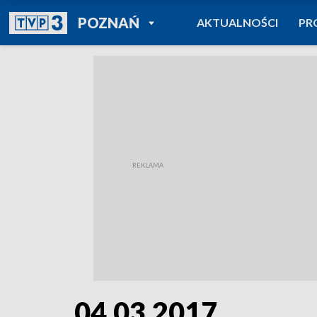
POWRÓT DO
POZNAŃ
AKTUALNOŚCI
PR
TVP REGIONY
04.03.2017