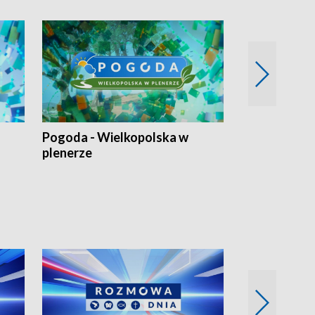
Pogoda - Wielkopolska w
Eko prognoza
plenerze