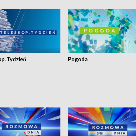
op. Tydzień
Pogoda