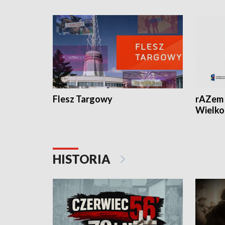
Flesz Targowy
rAZem 
Wielko
HISTORIA