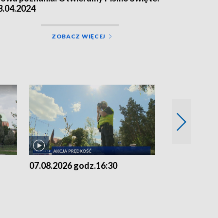
3.04.2024
ZOBACZ WIĘCEJ
07.08.2026 godz.16:30
07.08.2026 g