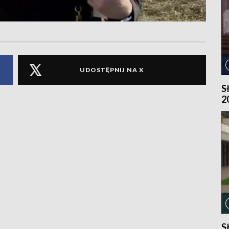
UDOSTĘPNIJ NA X
S
2
S