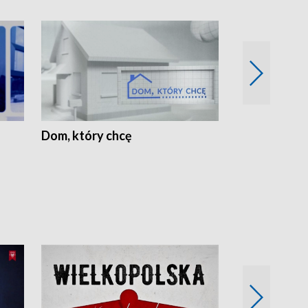
Dom, który chcę
Biznes Wielk