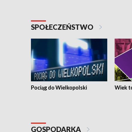
SPOŁECZEŃSTWO
Pociąg do Wielkopolski
Wiek to
GOSPODARKA