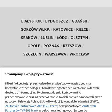
BIAŁYSTOK
/
BYDGOSZCZ
/
GDAŃSK
/
GORZÓW WLKP.
/
KATOWICE
/
KIELCE
/
KRAKÓW
/
LUBLIN
/
ŁÓDŹ
/
OLSZTYN
/
OPOLE
/
POZNAŃ
/
RZESZÓW
/
SZCZECIN
/
WARSZAWA
/
WROCŁAW
Szanujemy Twoją prywatność
Dołącz do nas:
Kliknij "Akceptuję i przechodzę do serwisu", aby wyrazić zgody na
korzystanie z technologii automatycznego śledzenia i zbierania danych,
TVP
dostęp do informacji na Twoim urządzeniu końcowym i ich
Abonament TVP
przechowywanie oraz na przetwarzanie Twoich danych osobowych przez
Regulamin TVP
nas, czyli Telewizję Polską S.A. w likwidacji (zwaną dalej również „TVP”),
Emisja w TVP
Zaufanych Partnerów z IAB* (1201 firm)
oraz pozostałych
Zaufanych
Polityka prywatności
Partnerów TVP (93 firm)
, w celach marketingowych (w tym do