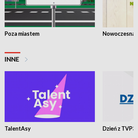
Poza miastem
Nowoczesna 
INNE
TalentAsy
Dzień z TVP3