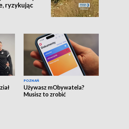
e, ryzykując
POZNAŃ
ział
Używasz mObywatela?
Musisz to zrobić