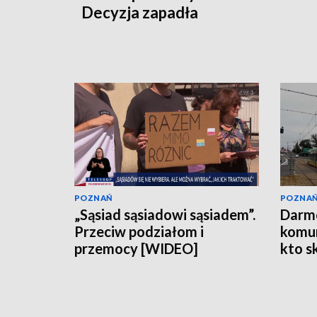
Decyzja zapadła
POZNAŃ
POZNA
„Sąsiad sąsiadowi sąsiadem”.
Darm
Przeciw podziałom i
komun
przemocy [WIDEO]
kto s