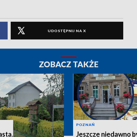
UDOSTĘPNIJ NA X
ZOBACZ TAKŻE
POZNAŃ
asta.
Jeszcze niedawno b