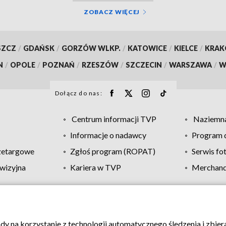
ZOBACZ WIĘCEJ
SZCZ
/
GDAŃSK
/
GORZÓW WLKP.
/
KATOWICE
/
KIELCE
/
KRA
N
/
OPOLE
/
POZNAŃ
/
RZESZÓW
/
SZCZECIN
/
WARSZAWA
/
W
Dołącz do nas:
Centrum informacji TVP
Naziemna
Informacje o nadawcy
Program d
zetargowe
Zgłoś program (ROPAT)
Serwis fo
wizyjna
Kariera w TVP
Merchandi
Polityka prywatności
Moje zgody
Pomoc
Biuro re
ody na korzystanie z technologii automatycznego śledzenia i zbie