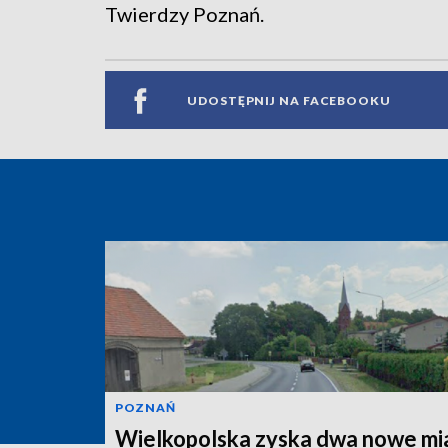
Twierdzy Poznań.
UDOSTĘPNIJ NA FACEBOOKU
POZNAŃ
Wielkopolska zyska dwa nowe mi