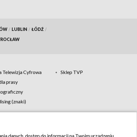
KÓW
/
LUBLIN
/
ŁÓDŹ
/
ROCŁAW
 Telewizja Cyfrowa
Sklep TVP
la prasy
tograficzny
sing (znaki)
klamy
Kontakt
rania danych, dostęp do informacji na Twoim urządzeniu