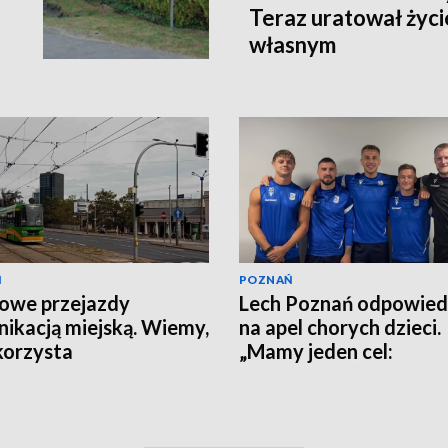
Teraz uratował życi
własnym
Ń
POZNAŃ
owe przejazdy
Lech Poznań odpowied
ikacją miejską. Wiemy,
na apel chorych dzieci.
korzysta
„Mamy jeden cel:
wygrywanie”