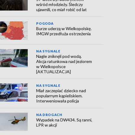
wśród młodzieży. Śledczy
ujawnili, co miał robić od lat
POGODA
Burze uderzą w Wielkopolskę.
IMGW przedłuża ostrzeżenia
NA SYGNALE
Nagle zniknęli pod wodą.
Akcja ratunkowa nad jeziorem
w Wielkopolsce
[AKTUALIZACJA]
NA SYGNALE
Miał zaczepiać dziecko nad
popularnym kąpieliskiem.
Interweniowała policja
NA DROGACH
Wypadek na DW434. Są ranni,
LPR w akcji