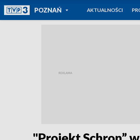
POWRÓT DO
POZNAŃ
AKTUALNOŚCI
PR
TVP REGIONY
"Projekt Schron” 