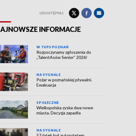
UDOSTĘPNIJ:
AJNOWSZE INFORMACJE
W TVP3 POZNAŃ
Rozpoczynamy zgłoszenia do
„TalentAsów Senior” 2026!
NA SYGNALE
Pożar w poznańskiej pływalni.
Ewakuacja
SPOŁECZNE
Wielkopolska zyska dwa nowe
miasta. Decyzja zapadła
NA SYGNALE
57-latek był autorytetem