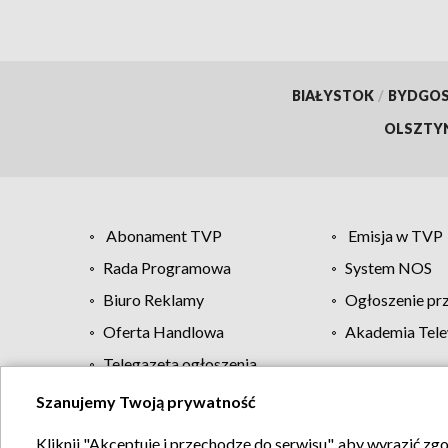
BIAŁYSTOK
/
BYDGO
OLSZTY
Abonament TVP
Emisja w TVP
Rada Programowa
System NOS
Biuro Reklamy
Ogłoszenie pr
Oferta Handlowa
Akademia Tele
Telegazeta ogłoszenia
Szanujemy Twoją prywatność
Regulamin TVP
Kliknij "Akceptuję i przechodzę do serwisu", aby wyrazić zg