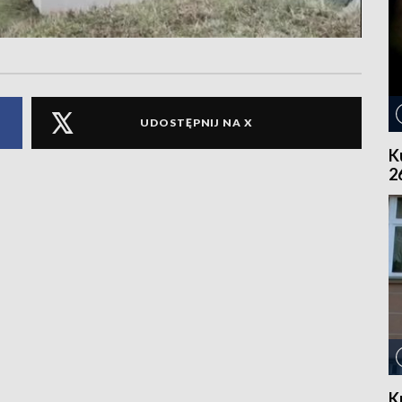
UDOSTĘPNIJ NA X
K
2
K