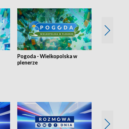
Pogoda - Wielkopolska w
Eko prognoza
plenerze