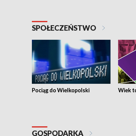
SPOŁECZEŃSTWO
Pociąg do Wielkopolski
Wiek to
GOSPODARKA