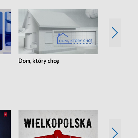
Dom, który chcę
Biznes Wielk