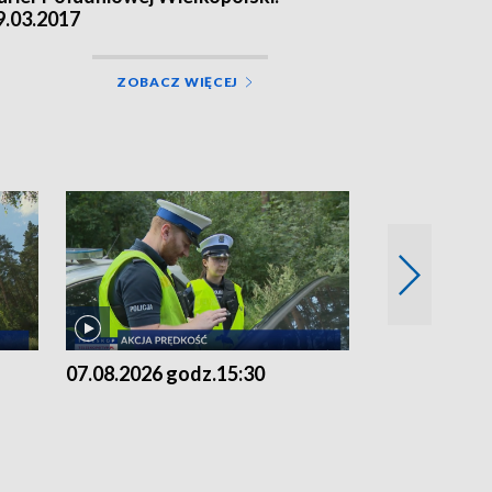
9.03.2017
ZOBACZ WIĘCEJ
07.08.2026 godz.15:30
06.08.2026 g