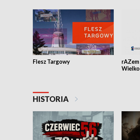
Flesz Targowy
rAZem 
Wielko
HISTORIA