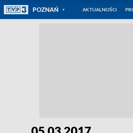
POWRÓT DO
POZNAŃ
AKTUALNOŚCI
PR
TVP REGIONY
05.03.2017