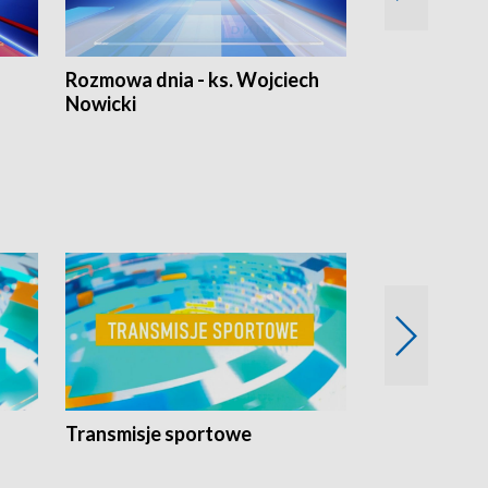
Rozmowa dnia - ks. Wojciech
Euro Fakty
Nowicki
Transmisje sportowe
Reportaże s