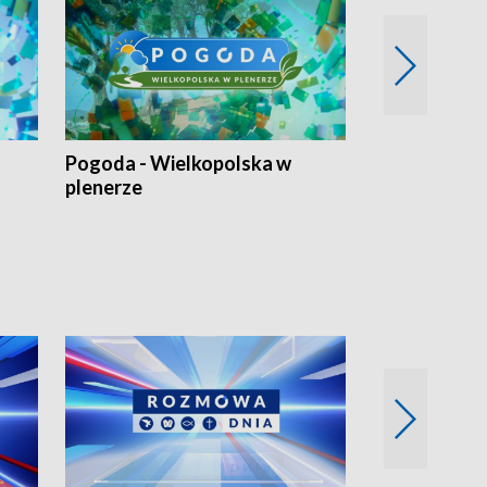
Pogoda - Wielkopolska w
Eko prognoza
plenerze