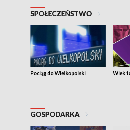
SPOŁECZEŃSTWO
Pociąg do Wielkopolski
Wiek to
GOSPODARKA