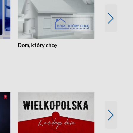
Dom, który chcę
Biznes Wielk