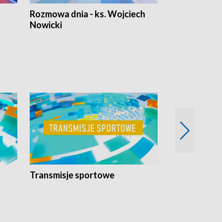
Rozmowa dnia - ks. Wojciech
Euro Fakty
Nowicki
Transmisje sportowe
Reportaże s