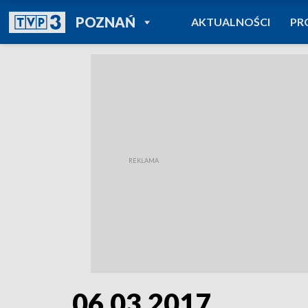
POWRÓT DO
POZNAŃ
AKTUALNOŚCI
PR
TVP REGIONY
06.03.2017