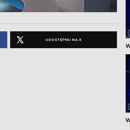
UDOSTĘPNIJ NA X
W
W