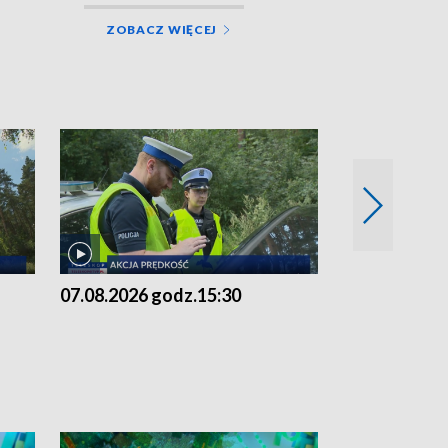
ZOBACZ WIĘCEJ
07.08.2026 godz.15:30
06.08.2026 g