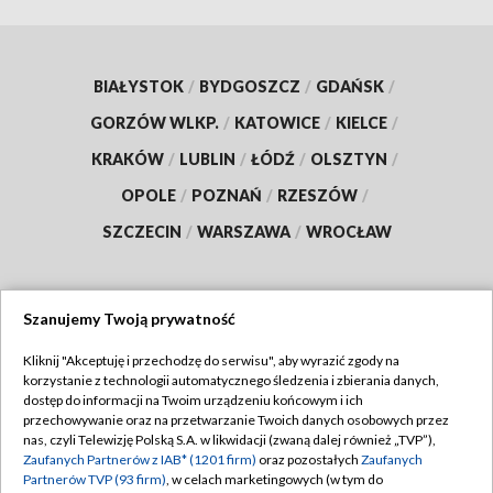
BIAŁYSTOK
/
BYDGOSZCZ
/
GDAŃSK
/
GORZÓW WLKP.
/
KATOWICE
/
KIELCE
/
KRAKÓW
/
LUBLIN
/
ŁÓDŹ
/
OLSZTYN
/
OPOLE
/
POZNAŃ
/
RZESZÓW
/
SZCZECIN
/
WARSZAWA
/
WROCŁAW
Szanujemy Twoją prywatność
Dołącz do nas:
Kliknij "Akceptuję i przechodzę do serwisu", aby wyrazić zgody na
korzystanie z technologii automatycznego śledzenia i zbierania danych,
TVP
dostęp do informacji na Twoim urządzeniu końcowym i ich
Abonament TVP
przechowywanie oraz na przetwarzanie Twoich danych osobowych przez
Regulamin TVP
nas, czyli Telewizję Polską S.A. w likwidacji (zwaną dalej również „TVP”),
Emisja w TVP
Zaufanych Partnerów z IAB* (1201 firm)
oraz pozostałych
Zaufanych
Polityka prywatności
Partnerów TVP (93 firm)
, w celach marketingowych (w tym do
Centrum informacji TVP