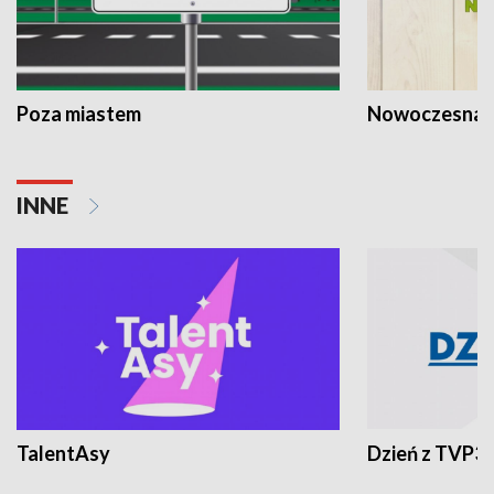
Poza miastem
Nowoczesna 
INNE
TalentAsy
Dzień z TVP3