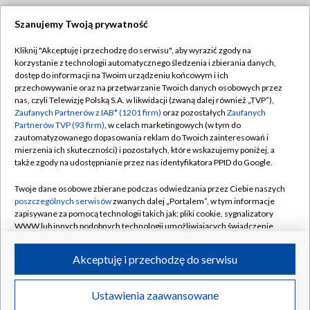
Szanujemy Twoją prywatność
Dołącz do nas:
Kliknij "Akceptuję i przechodzę do serwisu", aby wyrazić zgody na
korzystanie z technologii automatycznego śledzenia i zbierania danych,
TVP
dostęp do informacji na Twoim urządzeniu końcowym i ich
Abonament TVP
przechowywanie oraz na przetwarzanie Twoich danych osobowych przez
Regulamin TVP
nas, czyli Telewizję Polską S.A. w likwidacji (zwaną dalej również „TVP”),
Emisja w TVP
Polityka prywatności
Zaufanych Partnerów z IAB* (1201 firm)
oraz pozostałych
Zaufanych
Partnerów TVP (93 firm)
, w celach marketingowych (w tym do
Centrum informacji TVP
Moje zgody
zautomatyzowanego dopasowania reklam do Twoich zainteresowań i
mierzenia ich skuteczności) i pozostałych, które wskazujemy poniżej, a
Naziemna Telewizja Cyfrowa
Pomoc
także zgody na udostępnianie przez nas identyfikatora PPID do Google.
Sklep TVP
Biuro reklamy
Twoje dane osobowe zbierane podczas odwiedzania przez Ciebie naszych
Rada Programowa
Kontakt
poszczególnych serwisów
zwanych dalej „Portalem”, w tym informacje
zapisywane za pomocą technologii takich jak: pliki cookie, sygnalizatory
System NOS
WWW lub innych podobnych technologii umożliwiających świadczenie
dopasowanych i bezpiecznych usług, personalizację treści oraz reklam,
Informacje o nadawcy
Kanały
udostępnianie funkcji mediów społecznościowych oraz analizowanie
Akceptuję i przechodzę do serwisu
ruchu w Internecie.
Program dla prasy
©2026 Telewizja Polska S.A. w likwidacji
Biuro Reklamy
Twoje dane osobowe zbierane podczas odwiedzania przez Ciebie
Ustawienia zaawansowane
poszczególnych serwisów
na Portalu, takie jak adresy IP, identyfikatory
Ogłoszenie przetargowe