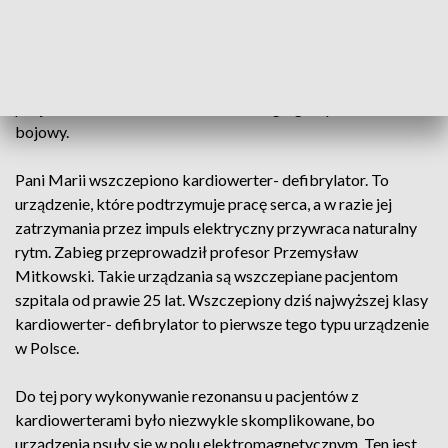
lekarze będą mogli badać pacjentów z chorobami serca
dokładniej niż do tej pory. Na dodatek zdecydowanie
zmniejszy się ilość podawanego kontrastu i promieniowania.
Ten wydatek jest konieczny, żeby skutecznie leczyć
pacjentów z chorobami serca. Dziś angiograf przeszedł test
bojowy.
Pani Marii wszczepiono kardiowerter- defibrylator. To
urządzenie, które podtrzymuje pracę serca, a w razie jej
zatrzymania przez impuls elektryczny przywraca naturalny
rytm. Zabieg przeprowadził profesor Przemysław
Mitkowski. Takie urządzania są wszczepiane pacjentom
szpitala od prawie 25 lat. Wszczepiony dziś najwyższej klasy
kardiowerter- defibrylator to pierwsze tego typu urządzenie
w Polsce.
Do tej pory wykonywanie rezonansu u pacjentów z
kardiowerterami było niezwykle skomplikowane, bo
urządzenia psuły się w polu elektromagnetycznym. Ten jest