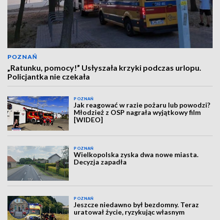
POZNAŃ
„Ratunku, pomocy!” Usłyszała krzyki podczas urlopu.
Policjantka nie czekała
POZNAŃ
Jak reagować w razie pożaru lub powodzi?
Młodzież z OSP nagrała wyjątkowy film
[WIDEO]
POZNAŃ
Wielkopolska zyska dwa nowe miasta.
Decyzja zapadła
POZNAŃ
Jeszcze niedawno był bezdomny. Teraz
uratował życie, ryzykując własnym