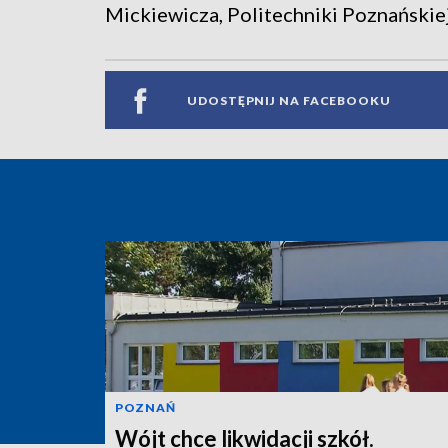
Mickiewicza, Politechniki Poznańskie
UDOSTĘPNIJ NA FACEBOOKU
POZNAŃ
Wójt chce likwidacji szkół.