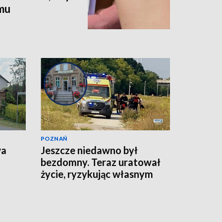
omu
POZNAŃ
wa
Jeszcze niedawno był
bezdomny. Teraz uratował
życie, ryzykując własnym