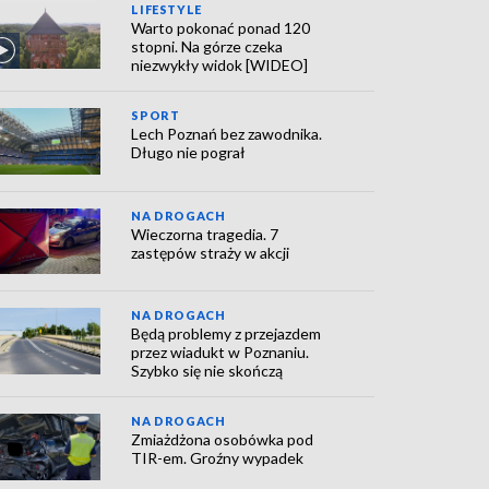
LIFESTYLE
Warto pokonać ponad 120
stopni. Na górze czeka
niezwykły widok [WIDEO]
SPORT
Lech Poznań bez zawodnika.
Długo nie pograł
NA DROGACH
Wieczorna tragedia. 7
zastępów straży w akcji
NA DROGACH
Będą problemy z przejazdem
przez wiadukt w Poznaniu.
Szybko się nie skończą
NA DROGACH
Zmiażdżona osobówka pod
TIR-em. Groźny wypadek