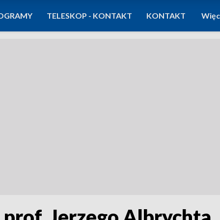
OGRAMY
TELESKOP - KONTAKT
KONTAKT
Więc
 prof. Jerzego Albrychta