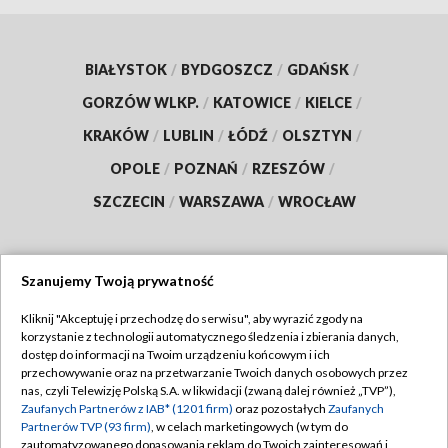
BIAŁYSTOK
/
BYDGOSZCZ
/
GDAŃSK
/
GORZÓW WLKP.
/
KATOWICE
/
KIELCE
/
KRAKÓW
/
LUBLIN
/
ŁÓDŹ
/
OLSZTYN
/
OPOLE
/
POZNAŃ
/
RZESZÓW
/
SZCZECIN
/
WARSZAWA
/
WROCŁAW
Szanujemy Twoją prywatność
Dołącz do nas:
Kliknij "Akceptuję i przechodzę do serwisu", aby wyrazić zgody na
korzystanie z technologii automatycznego śledzenia i zbierania danych,
TVP
dostęp do informacji na Twoim urządzeniu końcowym i ich
Abonament TVP
przechowywanie oraz na przetwarzanie Twoich danych osobowych przez
Regulamin TVP
nas, czyli Telewizję Polską S.A. w likwidacji (zwaną dalej również „TVP”),
Emisja w TVP
Polityka prywatności
Zaufanych Partnerów z IAB* (1201 firm)
oraz pozostałych
Zaufanych
Partnerów TVP (93 firm)
, w celach marketingowych (w tym do
Centrum informacji TVP
Moje zgody
zautomatyzowanego dopasowania reklam do Twoich zainteresowań i