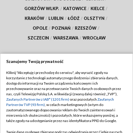
GORZÓW WLKP.
/
KATOWICE
/
KIELCE
/
KRAKÓW
/
LUBLIN
/
ŁÓDŹ
/
OLSZTYN
/
OPOLE
/
POZNAŃ
/
RZESZÓW
/
SZCZECIN
/
WARSZAWA
/
WROCŁAW
Szanujemy Twoją prywatność
Dołącz do nas:
Kliknij "Akceptuję i przechodzę do serwisu", aby wyrazić zgody na
korzystanie z technologii automatycznego śledzenia i zbierania danych,
TVP
dostęp do informacji na Twoim urządzeniu końcowym i ich
Abonament TVP
przechowywanie oraz na przetwarzanie Twoich danych osobowych przez
Regulamin TVP
nas, czyli Telewizję Polską S.A. w likwidacji (zwaną dalej również „TVP”),
Emisja w TVP
Zaufanych Partnerów z IAB* (1201 firm)
oraz pozostałych
Zaufanych
Polityka prywatności
Partnerów TVP (93 firm)
, w celach marketingowych (w tym do
Centrum informacji TVP
Moje zgody
zautomatyzowanego dopasowania reklam do Twoich zainteresowań i
mierzenia ich skuteczności) i pozostałych, które wskazujemy poniżej, a
Naziemna Telewizja Cyfrowa
Pomoc
także zgody na udostępnianie przez nas identyfikatora PPID do Google.
Sklep TVP
Biuro reklamy
Twoje dane osobowe zbierane podczas odwiedzania przez Ciebie naszych