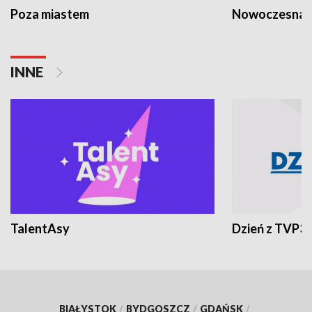
Poza miastem
Nowoczesna 
INNE
TalentAsy
Dzień z TVP3
BIAŁYSTOK
/
BYDGOSZCZ
/
GDAŃSK
/