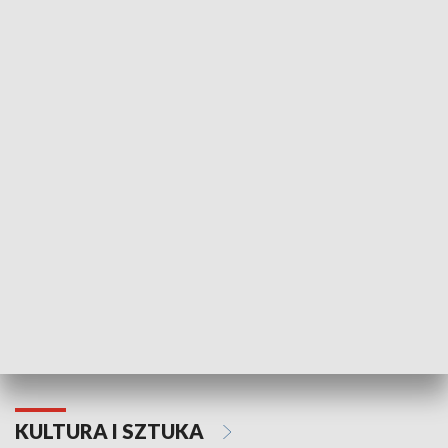
HISTORIA
70. rocznica Powstania
Narodowy Dzi
Poznańskiego Czerwca 1956 roku
Powstania Wi
KULTURA I SZTUKA