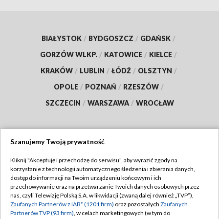
BIAŁYSTOK
/
BYDGOSZCZ
/
GDAŃSK
/
GORZÓW WLKP.
/
KATOWICE
/
KIELCE
/
KRAKÓW
/
LUBLIN
/
ŁÓDŹ
/
OLSZTYN
/
OPOLE
/
POZNAŃ
/
RZESZÓW
/
SZCZECIN
/
WARSZAWA
/
WROCŁAW
Szanujemy Twoją prywatność
Dołącz do nas:
Kliknij "Akceptuję i przechodzę do serwisu", aby wyrazić zgody na
korzystanie z technologii automatycznego śledzenia i zbierania danych,
TVP
dostęp do informacji na Twoim urządzeniu końcowym i ich
Abonament TVP
przechowywanie oraz na przetwarzanie Twoich danych osobowych przez
Regulamin TVP
nas, czyli Telewizję Polską S.A. w likwidacji (zwaną dalej również „TVP”),
Emisja w TVP
Zaufanych Partnerów z IAB* (1201 firm)
oraz pozostałych
Zaufanych
Polityka prywatności
Partnerów TVP (93 firm)
, w celach marketingowych (w tym do
Centrum informacji TVP