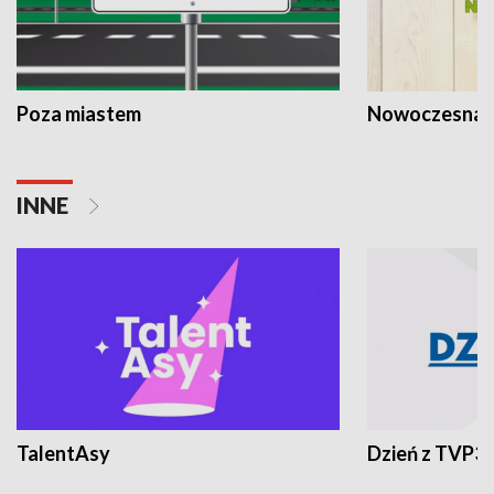
Poza miastem
Nowoczesna 
INNE
TalentAsy
Dzień z TVP3