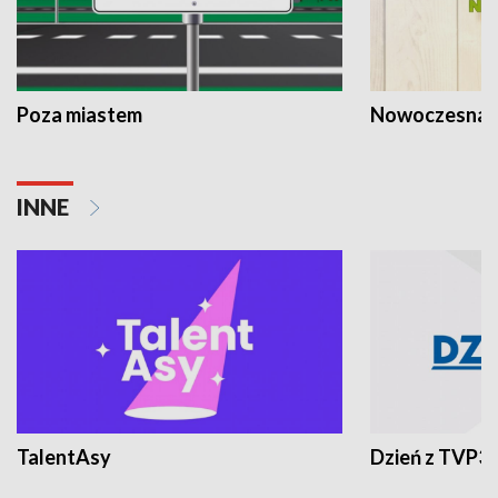
Poza miastem
Nowoczesna 
INNE
TalentAsy
Dzień z TVP3