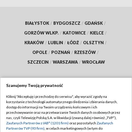
BIAŁYSTOK
/
BYDGOSZCZ
/
GDAŃSK
/
GORZÓW WLKP.
/
KATOWICE
/
KIELCE
/
KRAKÓW
/
LUBLIN
/
ŁÓDŹ
/
OLSZTYN
/
OPOLE
/
POZNAŃ
/
RZESZÓW
/
SZCZECIN
/
WARSZAWA
/
WROCŁAW
Szanujemy Twoją prywatność
Dołącz do nas:
Kliknij "Akceptuję i przechodzę do serwisu", aby wyrazić zgody na
korzystanie z technologii automatycznego śledzenia i zbierania danych,
TVP
dostęp do informacji na Twoim urządzeniu końcowym i ich
Abonament TVP
przechowywanie oraz na przetwarzanie Twoich danych osobowych przez
Regulamin TVP
nas, czyli Telewizję Polską S.A. w likwidacji (zwaną dalej również „TVP”),
Emisja w TVP
Zaufanych Partnerów z IAB* (1201 firm)
oraz pozostałych
Zaufanych
Polityka prywatności
Partnerów TVP (93 firm)
, w celach marketingowych (w tym do
Centrum informacji TVP