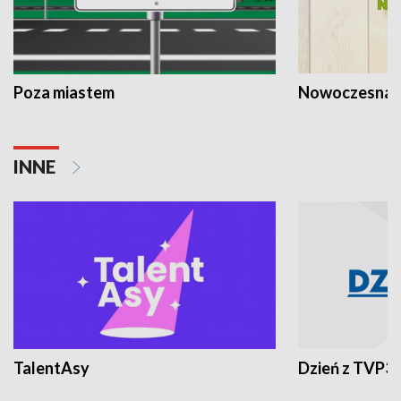
Poza miastem
Nowoczesna 
INNE
TalentAsy
Dzień z TVP3