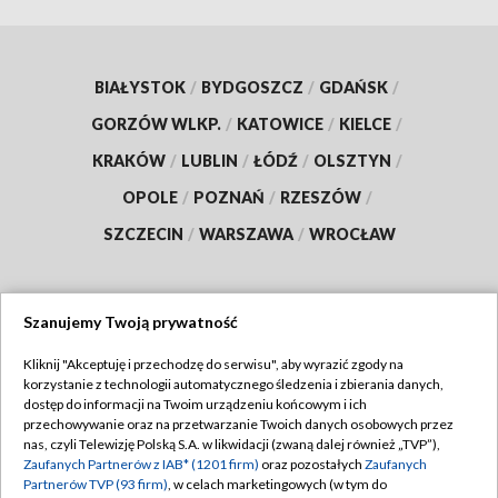
BIAŁYSTOK
/
BYDGOSZCZ
/
GDAŃSK
/
GORZÓW WLKP.
/
KATOWICE
/
KIELCE
/
KRAKÓW
/
LUBLIN
/
ŁÓDŹ
/
OLSZTYN
/
OPOLE
/
POZNAŃ
/
RZESZÓW
/
SZCZECIN
/
WARSZAWA
/
WROCŁAW
Szanujemy Twoją prywatność
Dołącz do nas:
Kliknij "Akceptuję i przechodzę do serwisu", aby wyrazić zgody na
korzystanie z technologii automatycznego śledzenia i zbierania danych,
TVP
dostęp do informacji na Twoim urządzeniu końcowym i ich
Abonament TVP
przechowywanie oraz na przetwarzanie Twoich danych osobowych przez
Regulamin TVP
nas, czyli Telewizję Polską S.A. w likwidacji (zwaną dalej również „TVP”),
Emisja w TVP
Zaufanych Partnerów z IAB* (1201 firm)
oraz pozostałych
Zaufanych
Polityka prywatności
Partnerów TVP (93 firm)
, w celach marketingowych (w tym do
Centrum informacji TVP