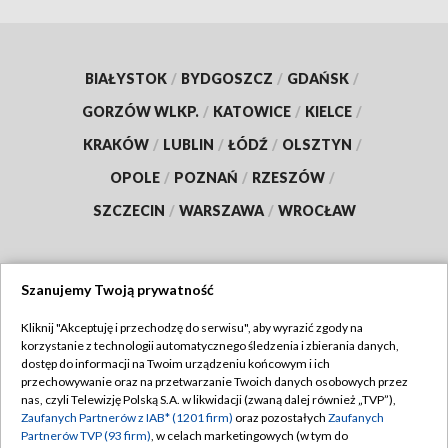
BIAŁYSTOK
/
BYDGOSZCZ
/
GDAŃSK
/
GORZÓW WLKP.
/
KATOWICE
/
KIELCE
/
KRAKÓW
/
LUBLIN
/
ŁÓDŹ
/
OLSZTYN
/
OPOLE
/
POZNAŃ
/
RZESZÓW
/
SZCZECIN
/
WARSZAWA
/
WROCŁAW
Szanujemy Twoją prywatność
Dołącz do nas:
Kliknij "Akceptuję i przechodzę do serwisu", aby wyrazić zgody na
korzystanie z technologii automatycznego śledzenia i zbierania danych,
TVP
dostęp do informacji na Twoim urządzeniu końcowym i ich
Abonament TVP
przechowywanie oraz na przetwarzanie Twoich danych osobowych przez
Regulamin TVP
nas, czyli Telewizję Polską S.A. w likwidacji (zwaną dalej również „TVP”),
Emisja w TVP
Zaufanych Partnerów z IAB* (1201 firm)
oraz pozostałych
Zaufanych
Polityka prywatności
Partnerów TVP (93 firm)
, w celach marketingowych (w tym do
Centrum informacji TVP