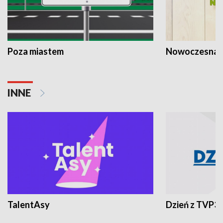
Poza miastem
Nowoczesna 
INNE
TalentAsy
Dzień z TVP3