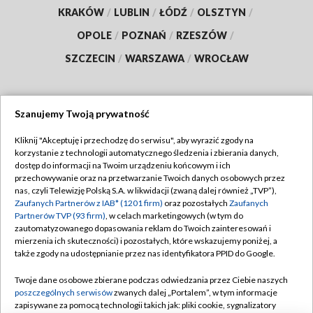
KRAKÓW
/
LUBLIN
/
ŁÓDŹ
/
OLSZTYN
/
OPOLE
/
POZNAŃ
/
RZESZÓW
/
SZCZECIN
/
WARSZAWA
/
WROCŁAW
Szanujemy Twoją prywatność
Dołącz do nas:
Kliknij "Akceptuję i przechodzę do serwisu", aby wyrazić zgody na
korzystanie z technologii automatycznego śledzenia i zbierania danych,
TVP
dostęp do informacji na Twoim urządzeniu końcowym i ich
Abonament TVP
przechowywanie oraz na przetwarzanie Twoich danych osobowych przez
Regulamin TVP
nas, czyli Telewizję Polską S.A. w likwidacji (zwaną dalej również „TVP”),
Emisja w TVP
Polityka prywatności
Zaufanych Partnerów z IAB* (1201 firm)
oraz pozostałych
Zaufanych
Partnerów TVP (93 firm)
, w celach marketingowych (w tym do
Centrum informacji TVP
Moje zgody
zautomatyzowanego dopasowania reklam do Twoich zainteresowań i
mierzenia ich skuteczności) i pozostałych, które wskazujemy poniżej, a
Naziemna Telewizja Cyfrowa
Pomoc
także zgody na udostępnianie przez nas identyfikatora PPID do Google.
Sklep TVP
Biuro reklamy
Twoje dane osobowe zbierane podczas odwiedzania przez Ciebie naszych
Rada Programowa
Kontakt
poszczególnych serwisów
zwanych dalej „Portalem”, w tym informacje
zapisywane za pomocą technologii takich jak: pliki cookie, sygnalizatory
System NOS