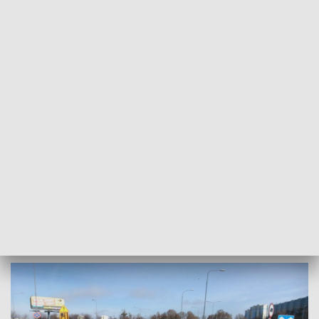
POWRÓT DO
POZNAŃ
TVP REGIONY
Tragedia w Poznaniu
2017-03-11
Redakcja Teleskopu