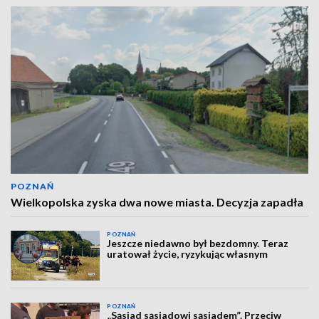
POZNAŃ
Wielkopolska zyska dwa nowe miasta. Decyzja zapadła
POZNAŃ
Jeszcze niedawno był bezdomny. Teraz
uratował życie, ryzykując własnym
POZNAŃ
„Sąsiad sąsiadowi sąsiadem”. Przeciw