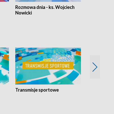
Rozmowa dnia - ks. Wojciech
Euro Fakty
Nowicki
Transmisje sportowe
Reportaże s