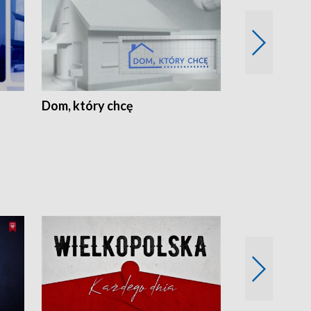
Dom, który chcę
Biznes Wielk