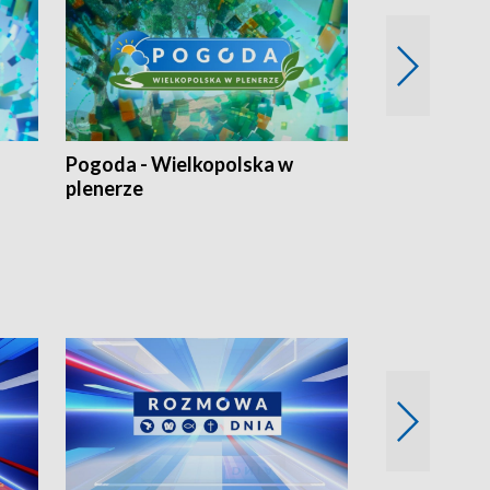
Pogoda - Wielkopolska w
Eko prognoza
plenerze