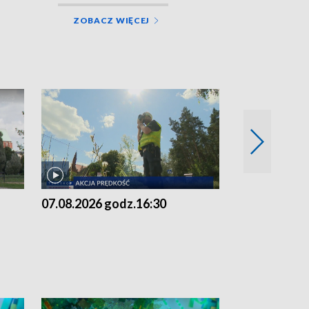
ZOBACZ WIĘCEJ
07.08.2026 godz.16:30
07.08.2026 g