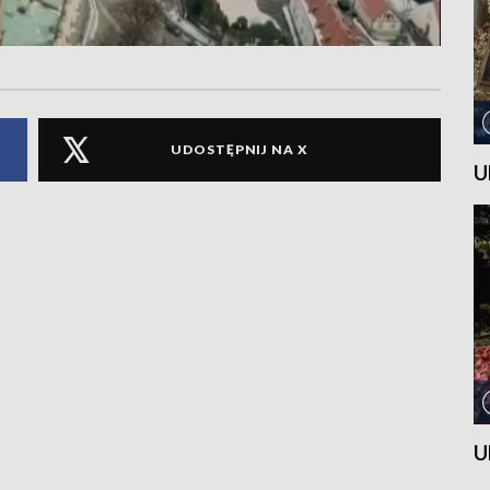
UDOSTĘPNIJ NA X
U
U