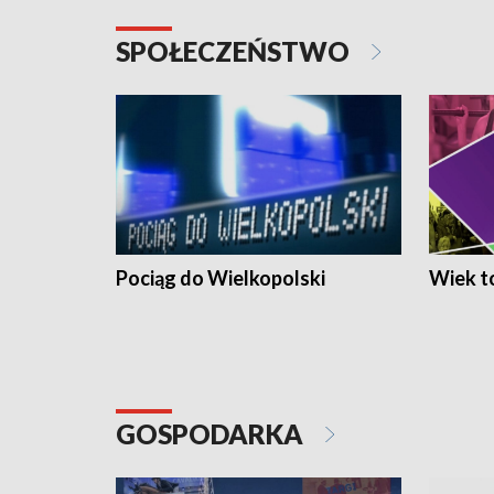
SPOŁECZEŃSTWO
Pociąg do Wielkopolski
Wiek to
GOSPODARKA