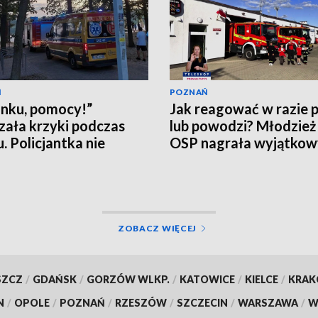
Ń
POZNAŃ
nku, pomocy!”
Jak reagować w razie 
zała krzyki podczas
lub powodzi? Młodzież
u. Policjantka nie
OSP nagrała wyjątkowy
ła
[WIDEO]
ZOBACZ WIĘCEJ
SZCZ
/
GDAŃSK
/
GORZÓW WLKP.
/
KATOWICE
/
KIELCE
/
KRA
N
/
OPOLE
/
POZNAŃ
/
RZESZÓW
/
SZCZECIN
/
WARSZAWA
/
W