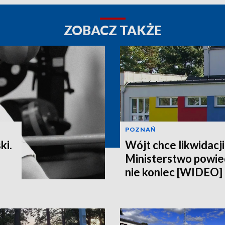
ZOBACZ TAKŻE
POZNAŃ
ki.
Wójt chce likwidacji
Ministerstwo powiedz
nie koniec [WIDEO]