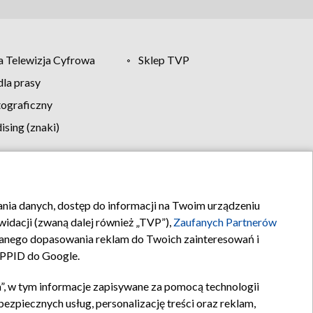
 Telewizja Cyfrowa
Sklep TVP
la prasy
tograficzny
sing (znaki)
klamy
Kontakt
rania danych, dostęp do informacji na Twoim urządzeniu
idacji (zwaną dalej również „TVP”),
Zaufanych Partnerów
anego dopasowania reklam do Twoich zainteresowań i
a PPID do Google.
”, w tym informacje zapisywane za pomocą technologii
zpiecznych usług, personalizację treści oraz reklam,