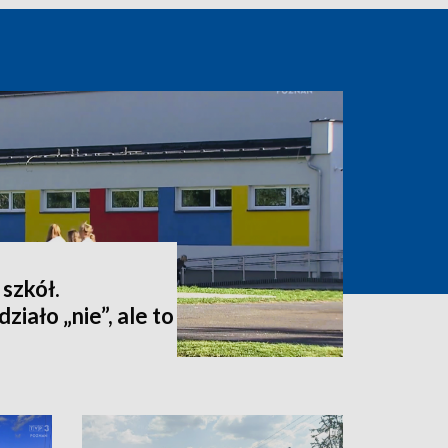
 szkół.
iało „nie”, ale to