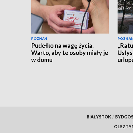
POZNAŃ
POZNA
Pudełko na wagę życia.
„Ratu
Warto, aby te osoby miały je
Usłys
w domu
urlop
czeka
BIAŁYSTOK
/
BYDGO
OLSZTY