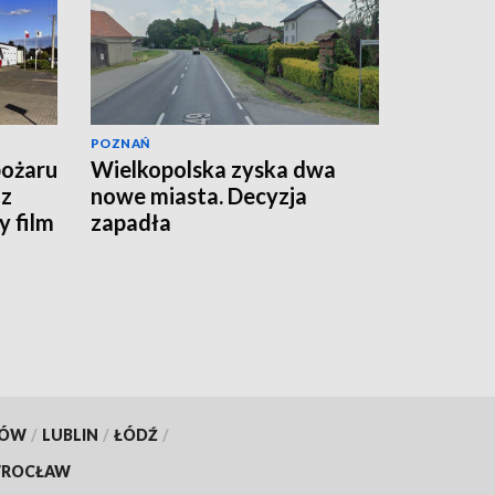
POZNAŃ
pożaru
Wielkopolska zyska dwa
 z
nowe miasta. Decyzja
 film
zapadła
KÓW
/
LUBLIN
/
ŁÓDŹ
/
ROCŁAW