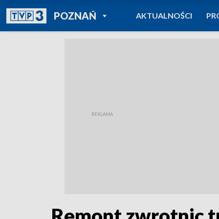
POWRÓT DO
POZNAŃ
AKTUALNOŚCI
PR
TVP REGIONY
Remont zwrotnic 