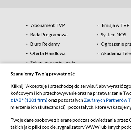
Abonament TVP
Emisja w TVP
Rada Programowa
System NOS
Biuro Reklamy
Ogłoszenie pr
Oferta Handlowa
Akademia Tele
Telegazeta ogłoszenia
Szanujemy Twoją prywatność
Regulamin TVP
Kliknij "Akceptuję i przechodzę do serwisu", aby wyrazić zg
końcowym i ich przechowywanie oraz na przetwarzanie Twoich
z IAB* (1201 firm)
oraz pozostałych
Zaufanych Partnerów T
mierzenia ich skuteczności) i pozostałych, które wskazujemy
Twoje dane osobowe zbierane podczas odwiedzania przez 
takich jak: pliki cookie, sygnalizatory WWW lub innych pod