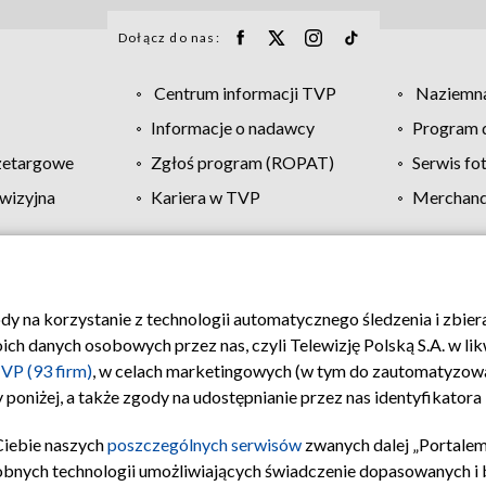
Dołącz do nas:
Centrum informacji TVP
Naziemna
Informacje o nadawcy
Program d
zetargowe
Zgłoś program (ROPAT)
Serwis fo
wizyjna
Kariera w TVP
Merchandi
Polityka prywatności
Moje zgody
Pomoc
Biuro re
ody na korzystanie z technologii automatycznego śledzenia i zbie
 danych osobowych przez nas, czyli Telewizję Polską S.A. w likw
VP (93 firm)
, w celach marketingowych (w tym do zautomatyzow
 poniżej, a także zgody na udostępnianie przez nas identyfikator
Ciebie naszych
poszczególnych serwisów
zwanych dalej „Portalem
obnych technologii umożliwiających świadczenie dopasowanych i be