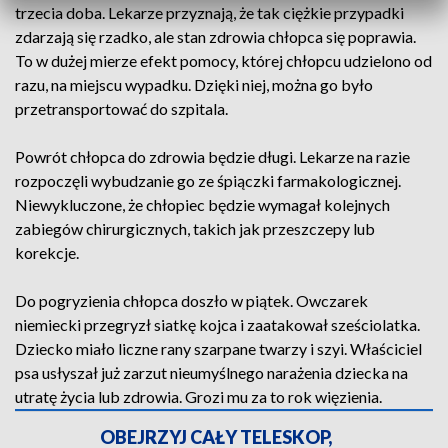
trzecia doba. Lekarze przyznają, że tak ciężkie przypadki
zdarzają się rzadko, ale stan zdrowia chłopca się poprawia.
To w dużej mierze efekt pomocy, której chłopcu udzielono od
razu, na miejscu wypadku. Dzięki niej, można go było
przetransportować do szpitala.
Powrót chłopca do zdrowia będzie długi. Lekarze na razie
rozpoczęli wybudzanie go ze śpiączki farmakologicznej.
Niewykluczone, że chłopiec będzie wymagał kolejnych
zabiegów chirurgicznych, takich jak przeszczepy lub
korekcje.
Do pogryzienia chłopca doszło w piątek. Owczarek
niemiecki przegryzł siatkę kojca i zaatakował sześciolatka.
Dziecko miało liczne rany szarpane twarzy i szyi. Właściciel
psa usłyszał już zarzut nieumyślnego narażenia dziecka na
utratę życia lub zdrowia. Grozi mu za to rok więzienia.
OBEJRZYJ CAŁY TELESKOP,