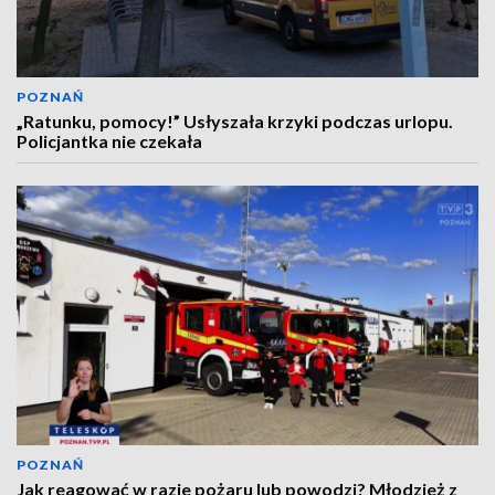
POZNAŃ
„Ratunku, pomocy!” Usłyszała krzyki podczas urlopu.
Policjantka nie czekała
POZNAŃ
Jak reagować w razie pożaru lub powodzi? Młodzież z