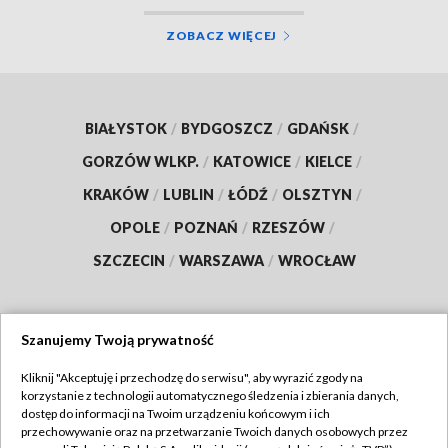
ZOBACZ WIĘCEJ
BIAŁYSTOK
/
BYDGOSZCZ
/
GDAŃSK
/
GORZÓW WLKP.
/
KATOWICE
/
KIELCE
/
KRAKÓW
/
LUBLIN
/
ŁÓDŹ
/
OLSZTYN
/
OPOLE
/
POZNAŃ
/
RZESZÓW
/
SZCZECIN
/
WARSZAWA
/
WROCŁAW
Szanujemy Twoją prywatność
Dołącz do nas:
Kliknij "Akceptuję i przechodzę do serwisu", aby wyrazić zgody na
korzystanie z technologii automatycznego śledzenia i zbierania danych,
TVP
dostęp do informacji na Twoim urządzeniu końcowym i ich
Abonament TVP
przechowywanie oraz na przetwarzanie Twoich danych osobowych przez
Regulamin TVP