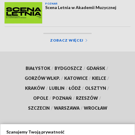
POZNAŃ
Scena Letnia w Akademii Muzycznej
ZOBACZ WIĘCEJ
BIAŁYSTOK
/
BYDGOSZCZ
/
GDAŃSK
/
GORZÓW WLKP.
/
KATOWICE
/
KIELCE
/
KRAKÓW
/
LUBLIN
/
ŁÓDŹ
/
OLSZTYN
/
OPOLE
/
POZNAŃ
/
RZESZÓW
/
SZCZECIN
/
WARSZAWA
/
WROCŁAW
Szanujemy Twoją prywatność