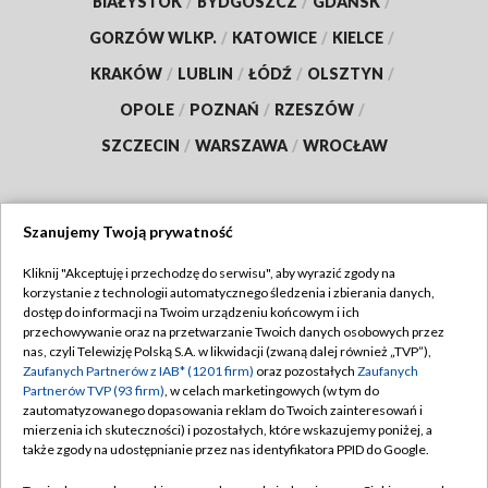
BIAŁYSTOK
/
BYDGOSZCZ
/
GDAŃSK
/
GORZÓW WLKP.
/
KATOWICE
/
KIELCE
/
KRAKÓW
/
LUBLIN
/
ŁÓDŹ
/
OLSZTYN
/
OPOLE
/
POZNAŃ
/
RZESZÓW
/
SZCZECIN
/
WARSZAWA
/
WROCŁAW
Szanujemy Twoją prywatność
Dołącz do nas:
Kliknij "Akceptuję i przechodzę do serwisu", aby wyrazić zgody na
korzystanie z technologii automatycznego śledzenia i zbierania danych,
TVP
dostęp do informacji na Twoim urządzeniu końcowym i ich
Abonament TVP
przechowywanie oraz na przetwarzanie Twoich danych osobowych przez
Regulamin TVP
nas, czyli Telewizję Polską S.A. w likwidacji (zwaną dalej również „TVP”),
Emisja w TVP
Zaufanych Partnerów z IAB* (1201 firm)
oraz pozostałych
Zaufanych
Polityka prywatności
Partnerów TVP (93 firm)
, w celach marketingowych (w tym do
Centrum informacji TVP
Moje zgody
zautomatyzowanego dopasowania reklam do Twoich zainteresowań i
mierzenia ich skuteczności) i pozostałych, które wskazujemy poniżej, a
Naziemna Telewizja Cyfrowa
Pomoc
także zgody na udostępnianie przez nas identyfikatora PPID do Google.
Sklep TVP
Biuro reklamy