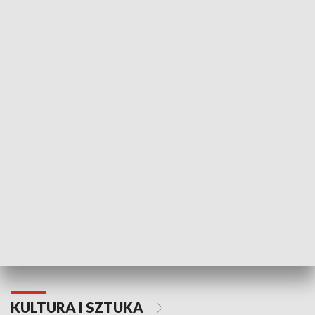
HISTORIA
70. rocznica Powstania
Narodowy Dzi
Poznańskiego Czerwca 1956 roku
Powstania Wi
KULTURA I SZTUKA