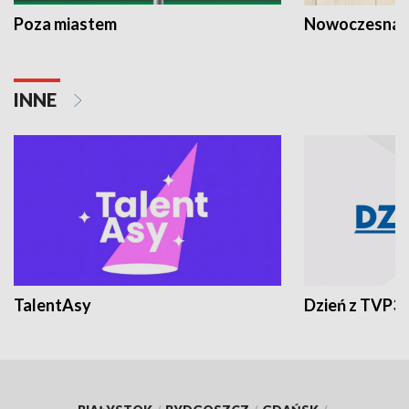
Poza miastem
Nowoczesna 
INNE
TalentAsy
Dzień z TVP3