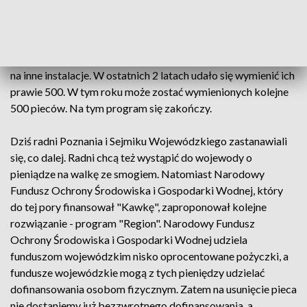
smog może powrócić. Zdaniem ekspertów, jego głównym
źródłem są piece opalane paliwem stałym, a tych w Poznaniu
nie brakuje. W dzielnicach objętych programem Kawka
mieszkańcy dostawali pieniądze na wymianę starych pieców
na inne instalacje. W ostatnich 2 latach udało się wymienić ich
prawie 500. W tym roku może zostać wymienionych kolejne
500 pieców. Na tym program się zakończy.
Dziś radni Poznania i Sejmiku Wojewódzkiego zastanawiali
się, co dalej. Radni chcą też wystąpić do wojewody o
pieniądze na walkę ze smogiem. Natomiast Narodowy
Fundusz Ochrony Środowiska i Gospodarki Wodnej, który
do tej pory finansował "Kawkę", zaproponował kolejne
rozwiązanie - program "Region". Narodowy Fundusz
Ochrony Środowiska i Gospodarki Wodnej udziela
funduszom wojewódzkim nisko oprocentowane pożyczki, a
fundusze wojewódzkie mogą z tych pieniędzy udzielać
dofinansowania osobom fizycznym. Zatem na usunięcie pieca
nie dostaniemy już bezzwrotnego dofinansowania, a