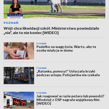
POZNAŃ
Wójt chce likwidacji szkół. Ministerstwo powiedziało
„nie”, ale to nie koniec [WIDEO]
POZNAŃ
Pudełko na wagę życia. Warto, aby te
osoby miały je w domu
POZNAŃ
„Ratunku, pomocy!” Usłyszała krzyki
podczas urlopu. Policjantka nie czekała
POZNAŃ
Jak reagować w razie pożaru lub powodzi?
Młodzież z OSP nagrała wyjątkowy film
[WIDEO]