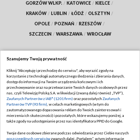
GORZÓW WLKP.
/
KATOWICE
/
KIELCE
/
KRAKÓW
/
LUBLIN
/
ŁÓDŹ
/
OLSZTYN
/
OPOLE
/
POZNAŃ
/
RZESZÓW
/
SZCZECIN
/
WARSZAWA
/
WROCŁAW
Szanujemy Twoją prywatność
Dołącz do nas:
Kliknij "Akceptuję i przechodzę do serwisu", aby wyrazić zgody na
korzystanie z technologii automatycznego śledzenia i zbierania danych,
TVP
dostęp do informacji na Twoim urządzeniu końcowym i ich
Abonament TVP
przechowywanie oraz na przetwarzanie Twoich danych osobowych przez
Regulamin TVP
nas, czyli Telewizję Polską S.A. w likwidacji (zwaną dalej również „TVP”),
Emisja w TVP
Zaufanych Partnerów z IAB* (1201 firm)
oraz pozostałych
Zaufanych
Polityka prywatności
Partnerów TVP (93 firm)
, w celach marketingowych (w tym do
Centrum informacji TVP
Moje zgody
zautomatyzowanego dopasowania reklam do Twoich zainteresowań i
mierzenia ich skuteczności) i pozostałych, które wskazujemy poniżej, a
Naziemna Telewizja Cyfrowa
Pomoc
także zgody na udostępnianie przez nas identyfikatora PPID do Google.
Sklep TVP
Biuro reklamy
Twoje dane osobowe zbierane podczas odwiedzania przez Ciebie naszych
Rada Programowa
poszczególnych serwisów
zwanych dalej „Portalem”, w tym informacje
Kontakt