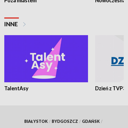
Poza miastem
Nowoczesna 
INNE
TalentAsy
Dzień z TVP3
BIAŁYSTOK
/
BYDGOSZCZ
/
GDAŃSK
/