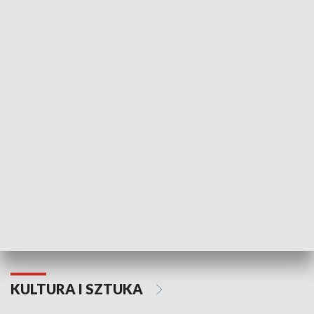
HISTORIA
70. rocznica Powstania
Narodowy Dzi
Poznańskiego Czerwca 1956 roku
Powstania Wi
KULTURA I SZTUKA