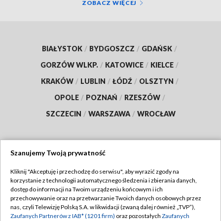
ZOBACZ WIĘCEJ
BIAŁYSTOK
/
BYDGOSZCZ
/
GDAŃSK
/
GORZÓW WLKP.
/
KATOWICE
/
KIELCE
/
KRAKÓW
/
LUBLIN
/
ŁÓDŹ
/
OLSZTYN
/
OPOLE
/
POZNAŃ
/
RZESZÓW
/
SZCZECIN
/
WARSZAWA
/
WROCŁAW
Szanujemy Twoją prywatność
Dołącz do nas:
Kliknij "Akceptuję i przechodzę do serwisu", aby wyrazić zgody na
korzystanie z technologii automatycznego śledzenia i zbierania danych,
TVP
dostęp do informacji na Twoim urządzeniu końcowym i ich
Abonament TVP
przechowywanie oraz na przetwarzanie Twoich danych osobowych przez
Regulamin TVP
nas, czyli Telewizję Polską S.A. w likwidacji (zwaną dalej również „TVP”),
Emisja w TVP
Polityka prywatności
Zaufanych Partnerów z IAB* (1201 firm)
oraz pozostałych
Zaufanych