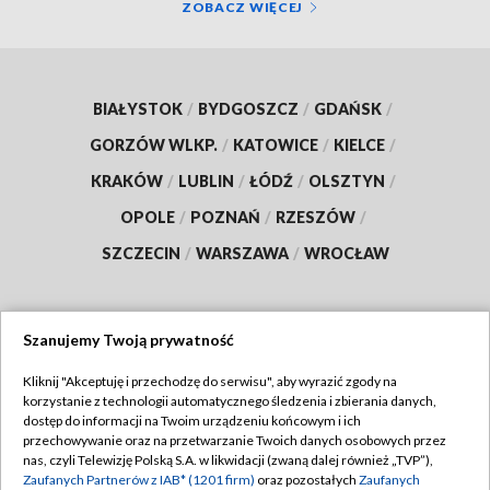
ZOBACZ WIĘCEJ
BIAŁYSTOK
/
BYDGOSZCZ
/
GDAŃSK
/
GORZÓW WLKP.
/
KATOWICE
/
KIELCE
/
KRAKÓW
/
LUBLIN
/
ŁÓDŹ
/
OLSZTYN
/
OPOLE
/
POZNAŃ
/
RZESZÓW
/
SZCZECIN
/
WARSZAWA
/
WROCŁAW
Szanujemy Twoją prywatność
Dołącz do nas:
Kliknij "Akceptuję i przechodzę do serwisu", aby wyrazić zgody na
korzystanie z technologii automatycznego śledzenia i zbierania danych,
TVP
dostęp do informacji na Twoim urządzeniu końcowym i ich
Abonament TVP
przechowywanie oraz na przetwarzanie Twoich danych osobowych przez
Regulamin TVP
nas, czyli Telewizję Polską S.A. w likwidacji (zwaną dalej również „TVP”),
Emisja w TVP
Polityka prywatności
Zaufanych Partnerów z IAB* (1201 firm)
oraz pozostałych
Zaufanych