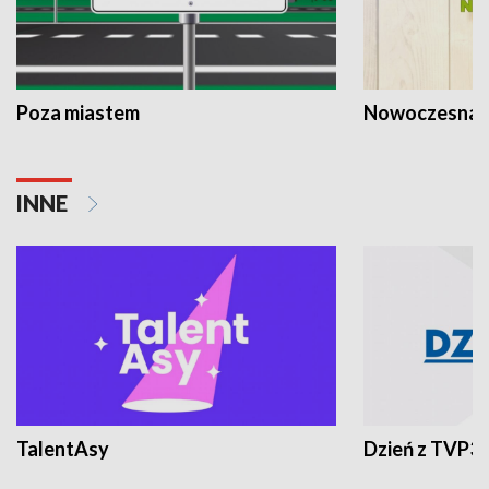
Poza miastem
Nowoczesna 
INNE
TalentAsy
Dzień z TVP3