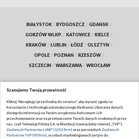
BIAŁYSTOK
/
BYDGOSZCZ
/
GDAŃSK
/
GORZÓW WLKP.
/
KATOWICE
/
KIELCE
/
KRAKÓW
/
LUBLIN
/
ŁÓDŹ
/
OLSZTYN
/
OPOLE
/
POZNAŃ
/
RZESZÓW
/
SZCZECIN
/
WARSZAWA
/
WROCŁAW
Szanujemy Twoją prywatność
Dołącz do nas:
Kliknij "Akceptuję i przechodzę do serwisu", aby wyrazić zgody na
korzystanie z technologii automatycznego śledzenia i zbierania danych,
TVP
dostęp do informacji na Twoim urządzeniu końcowym i ich
Abonament TVP
przechowywanie oraz na przetwarzanie Twoich danych osobowych przez
Regulamin TVP
nas, czyli Telewizję Polską S.A. w likwidacji (zwaną dalej również „TVP”),
Emisja w TVP
Zaufanych Partnerów z IAB* (1201 firm)
oraz pozostałych
Zaufanych
Polityka prywatności
Partnerów TVP (93 firm)
, w celach marketingowych (w tym do
Centrum informacji TVP