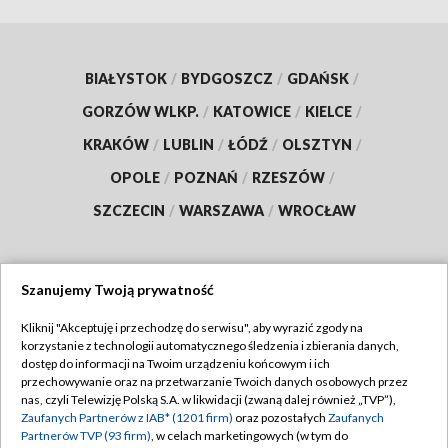
BIAŁYSTOK
/
BYDGOSZCZ
/
GDAŃSK
/
GORZÓW WLKP.
/
KATOWICE
/
KIELCE
/
KRAKÓW
/
LUBLIN
/
ŁÓDŹ
/
OLSZTYN
/
OPOLE
/
POZNAŃ
/
RZESZÓW
/
SZCZECIN
/
WARSZAWA
/
WROCŁAW
Szanujemy Twoją prywatność
Dołącz do nas:
Kliknij "Akceptuję i przechodzę do serwisu", aby wyrazić zgody na
korzystanie z technologii automatycznego śledzenia i zbierania danych,
TVP
dostęp do informacji na Twoim urządzeniu końcowym i ich
Abonament TVP
przechowywanie oraz na przetwarzanie Twoich danych osobowych przez
Regulamin TVP
nas, czyli Telewizję Polską S.A. w likwidacji (zwaną dalej również „TVP”),
Emisja w TVP
Zaufanych Partnerów z IAB* (1201 firm)
oraz pozostałych
Zaufanych
Polityka prywatności
Partnerów TVP (93 firm)
, w celach marketingowych (w tym do
Centrum informacji TVP