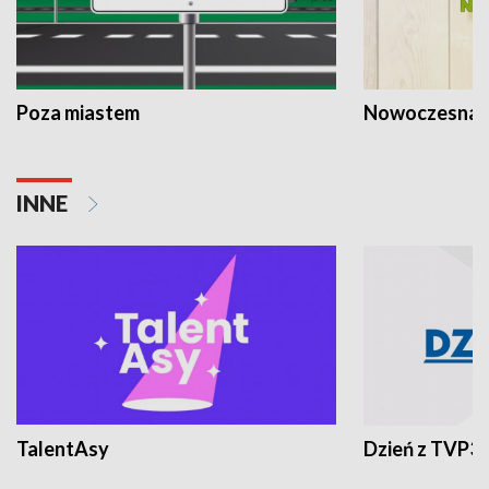
Poza miastem
Nowoczesna 
INNE
TalentAsy
Dzień z TVP3