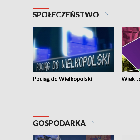
SPOŁECZEŃSTWO
Pociąg do Wielkopolski
Wiek to
GOSPODARKA