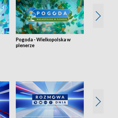
Pogoda - Wielkopolska w
Eko prognoza
plenerze