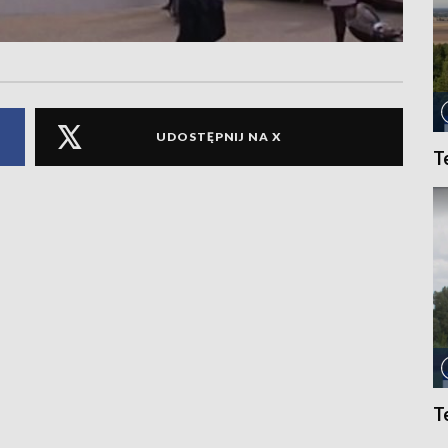
UDOSTĘPNIJ NA X
T
T