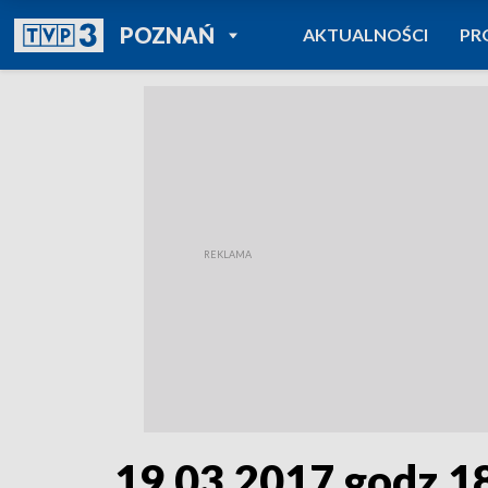
POWRÓT DO
POZNAŃ
AKTUALNOŚCI
PR
TVP REGIONY
19.03.2017 godz.1