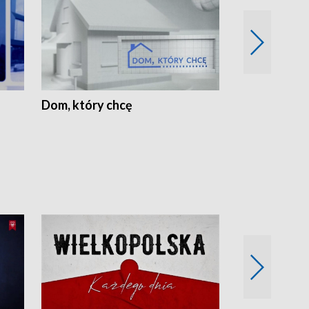
Dom, który chcę
Biznes Wielk