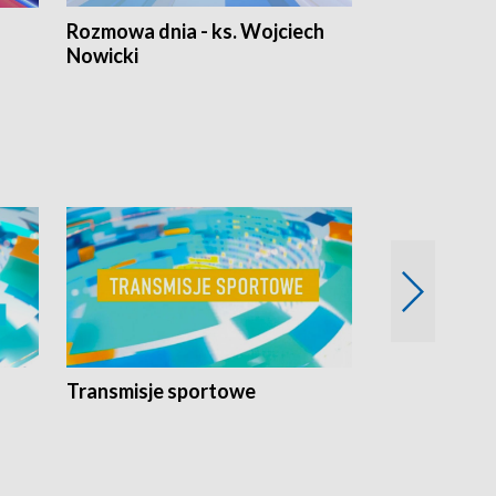
Rozmowa dnia - ks. Wojciech
Euro Fakty
Nowicki
Transmisje sportowe
Reportaże s