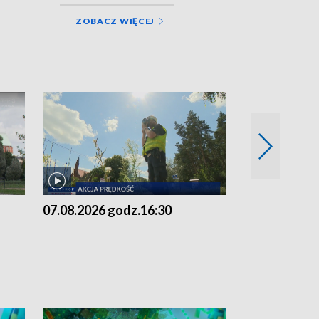
ZOBACZ WIĘCEJ
07.08.2026 godz.16:30
07.08.2026 g